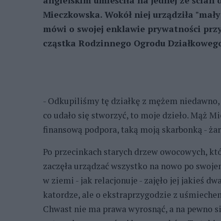
angielskim umieściła na jednej ze ścian
Mieczkowska. Wokół niej urządziła "mały r
mówi o swojej enklawie prywatności przy u
cząstka Rodzinnego Ogrodu Działkowego
- Odkupiliśmy tę działkę z mężem niedawno, 
co udało się stworzyć, to moje dzieło. Mąż Mi
finansową podpora, taką moją skarbonką - żar
Po przecinkach starych drzew owocowych, któr
zaczęła urządzać wszystko na nowo po swojem
w ziemi - jak relacjonuje - zajęło jej jakieś 
katordze, ale o ekstraprzygodzie z uśmiechem 
Chwast nie ma prawa wyrosnąć, a na pewno się