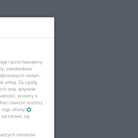
stęp i przechowujemy
ory, standardowe
alizowanych reklam,
ie usług. Za zgodą
ych oraz aktywnie
watność, prosimy o
wolna i zawsze możesz
m rogu strony
.
sprzeciwić się
 naszych serwisów