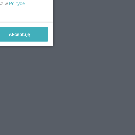
esz w
Polityce
Akceptuję