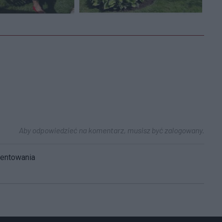
Aby odpowiedzieć na komentarz, musisz być zalogowany.
mentowania