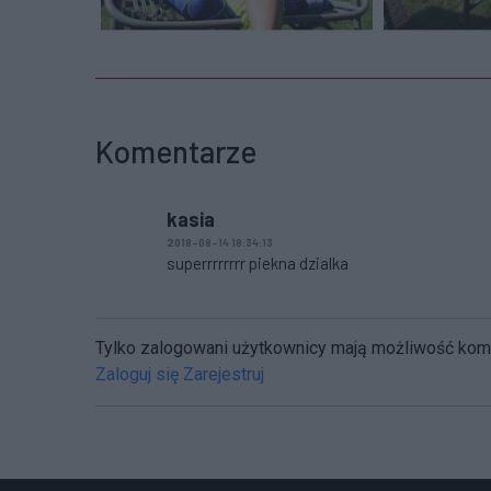
Komentarze
kasia
2018-08-14 18:34:13
superrrrrrrr piekna dzialka
Tylko zalogowani użytkownicy mają możliwość ko
Zaloguj się
Zarejestruj