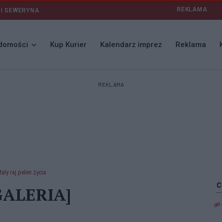
REKLAMA
 I SEWERYNA
domości
Kup Kurier
Kalendarz imprez
Reklama
REKLAMA
ały raj pełen życia
[GALERIA]