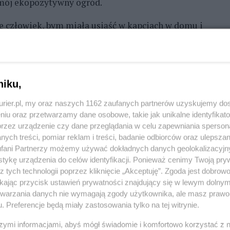
i mój ekopozytywny ogród.
ie człowiek, bym miała usiąść w kapciach w domu i
wie, ten powinien zainwestować w taką działkę.
u i tak połknęłam tego "zielonego" bakcyla. Nie
ież krzewów i kwiatów. Tutaj też wcześniej
niku,
 grzechem byłoby nie mieć pod ręką jarzyn z
iad. Ale warzywnik to dodatek - opowiada pani
kurier.pl, my oraz naszych 1162 zaufanych partnerów uzyskujemy do
e do jednego z dwóch urządzonych wypoczynkowych
niu oraz przetwarzamy dane osobowe, takie jak unikalne identyfikat
przez urządzenie czy dane przeglądania w celu zapewniania sperson
rabat.
ych treści, pomiar reklam i treści, badanie odbiorców oraz ulepszan
fani Partnerzy możemy używać dokładnych danych geolokalizacyjn
cach podwieszonych do lekkiej konstrukcji letniej
tykę urządzenia do celów identyfikacji. Ponieważ cenimy Twoją pry
szym gronie przy grillu. Inne okazy pelargonii
z tych technologii poprzez kliknięcie „Akceptuję”. Zgoda jest dobro
h drzew - teraz dzięki pomysłowości gospodyni
ikając przycisk ustawień prywatności znajdujący się w lewym dolny
etwarzania danych nie wymagają zgody użytkownika, ale masz prawo 
o nich tafli szkła.
. Preferencje będą miały zastosowania tylko na tej witrynie.
ch przydatne okazały się kozetki i nawet uchwyty od
szymi informacjami, abyś mógł świadomie i komfortowo korzystać z