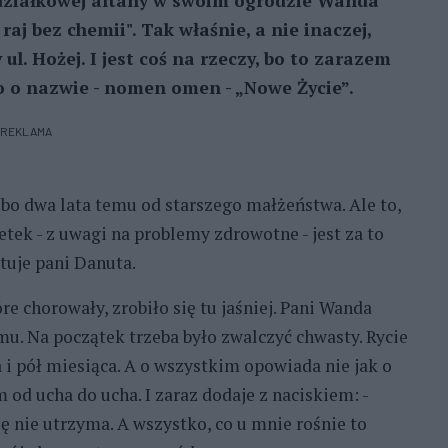
 działkowej altany w swoim ogrodzie Wanda
aj bez chemii". Tak właśnie, a nie inaczej,
l. Hożej. I jest coś na rzeczy, bo to zarazem
 o nazwie - nomen omen - „Nowe Życie”.
REKLAMA
bo dwa lata temu od starszego małżeństwa. Ale to,
etek - z uwagi na problemy zdrowotne - jest za to
tuje pani Danuta.
e chorowały, zrobiło się tu jaśniej. Pani Wanda
u. Na początek trzeba było zwalczyć chwasty. Rycie
dwa i pół miesiąca. A o wszystkim opowiada nie jak o
od ucha do ucha. I zaraz dodaje z naciskiem: -
 nie utrzyma. A wszystko, co u mnie rośnie to