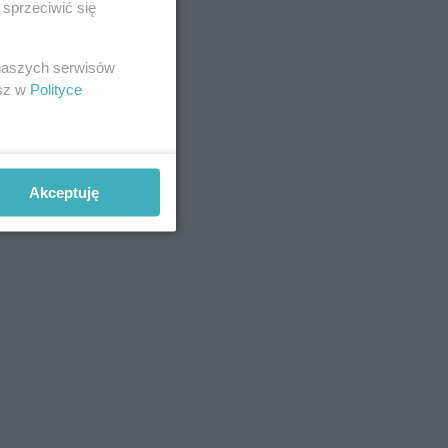
sprzeciwić się
 naszych serwisów
esz w
Polityce
Akceptuję