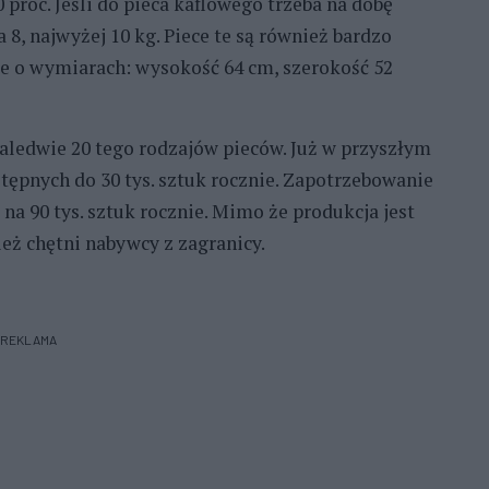
proc. Jeśli do pieca kaflowego trzeba na dobę
8, najwyżej 10 kg. Piece te są również bardzo
we o wymiarach: wysokość 64 cm, szerokość 52
aledwie 20 tego rodzajów pieców. Już w przyszłym
astępnych do 30 tys. sztuk rocznie. Zapotrzebowanie
na 90 tys. sztuk rocznie. Mimo że produkcja jest
ież chętni nabywcy z zagranicy.
REKLAMA