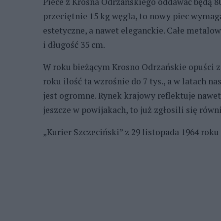
Piece z Krosna Odrzańskiego oddawać będą 80 
przeciętnie 15 kg węgla, to nowy piec wymaga 
estetyczne, a nawet eleganckie. Całe metalo
i długość 35 cm.
W roku bieżącym Krosno Odrzańskie opuści z
roku ilość ta wzrośnie do 7 tys., a w latach n
jest ogromne. Rynek krajowy reflektuje nawet 
jeszcze w powijakach, to już zgłosili się równ
„Kurier Szczeciński” z 29 listopada 1964 roku