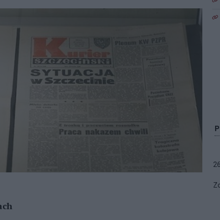
2
Zo
ach