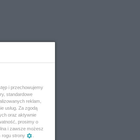
stęp i przechowujemy
ory, standardowe
alizowanych reklam,
ie usług. Za zgodą
ych oraz aktywnie
watność, prosimy o
wolna i zawsze możesz
m rogu strony
.