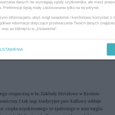
etwarzania danych nie wymagają zgody użytkownika, ale masz prawo 
. Preferencje będą miały zastosowania tylko na tej witrynie.
sprzedaż świątecznych choinek. W tym roku na
szymi informacjami, abyś mógł świadomie i komfortowo korzystać z
s drzewek.
gółowe informacje dotyczące przetwarzania Twoich danych znajdzi
s
oraz po kliknięciu w „Ustawienia”.
ecjalnych plantacji przeznaczonych wyłącznie na
USTAWIENIA
 sztucznych, będzie ich prawie 3 razy więcej niż
ego rozpoczną w br. Zakłady Metalowe w Krośnie
miczny. I tak nap. tradycyjny piec kaflowy oddaje
oc. ciepła uzyskiwanego ze spalonego w nim węgla.