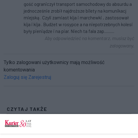
gość ograniczył transport samochodowy do absurdu a
jednocześnie zrobił najdroższe bilety na komunikacj
miejską . Czyli zamiast kija i marchewki , zastosował
kija i kija . Budżet w rosypce a na niepotrzebnych kolesi
były pieniądze i na piar. Niech ta fala zap...........
Aby odpowiedzieć na komentarz, musisz być
zalogowany.
Tylko zalogowani użytkownicy mają możliwość
komentowania
Zaloguj się
Zarejestruj
CZYTAJ TAKŻE
Wypadek polskiego autokaru na Słowacji. Jedna
osoba nie żyje (akt. 1)