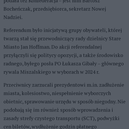
podała też Konfederacja – jest nim Bartosz
Bocheńczak, przedsiębiorca, sekretarz Nowej
Nadziei.
Referendum było inicjatywą grupy obywateli, której
twarzą stał się przewodniczący rady dzielnicy Stare
Miasto Jan Hoffman. Do akcji referendalnej
przyłączyli się politycy opozycji, a także środowisko
radnego, byłego posła PO Łukasza Gibały – głównego
rywala Miszalskiego w wyborach w 2024 r.
Przeciwnicy zarzucali prezydentowi m.in. zadłużenie
miasta, kolesiostwo, niespełnienie wyborczych
obietnic, sprawowanie urzędu w sposób niegodny. Nie
podobają się im również sposób wprowadzenia i
zasady strefy czystego transportu (SCT), podwyżki
cen biletów, wydłużenie godzin płatnego