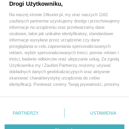
Cenne odkrycia pod remontowaną posadzką
Drogi Użytkowniku,
katedry na Wawelu
Na naszej stronie 24kurier.pl, my oraz naszych 1162
Kraków z przewodnikiem. Miasto inne niż
zaufanych partnerów uzyskujemy dostęp i przechowujemy
wszystkie [GALERIA]
informacje na urządzeniu oraz przetwarzamy dane
osobowe, takie jak unikalne identyfikatory, standardowe
POGODA
informacje wysyłane przez urządzenie czy dane
przeglądania w celu zapewniania spersonalizowanych
reklam, wybór spersonalizowanych treści, pomiar reklam i
treści, badanie odbiorców oraz ulepszanie usług. Za zgodą
20
℃
Użytkownika my i Zaufani Partnerzy możemy używać
dokładnych danych geolokalizacyjnych oraz aktywnie
Zobacz prognozę na 3 dni
skanować charakterystykę urządzenia do celów
identyfikacji. Ponieważ cenimy Twoją prywatność, prosimy
o zgodę na korzystanie z tych technologii poprzez
kliknięcie „Akceptuję”. Zgoda jest dobrowolna i zawsze
możesz ją zmienić/wycofać klikając przycisk ustawień
prywatności znajdujący się w lewym dolnym rogu strony
PARTNERZY
USTAWIENIA
Copyright © 2022 Kurier Szczeciński sp. z o.o.
. Niektóre rodzaje przetwarzania danych nie wymagają
Wszelkie prawa zastrzeżone
zgody użytkownika, ale masz prawo sprzeciwić się
Kontakt
Nota wydawnicza
Nota prawna
takiemu przetwarzaniu. Preferencje będą miały