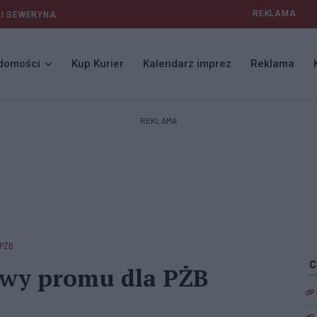
REKLAMA
 I SEWERYNA
domości
Kup Kurier
Kalendarz imprez
Reklama
REKLAMA
 PŻB
owy promu dla PŻB