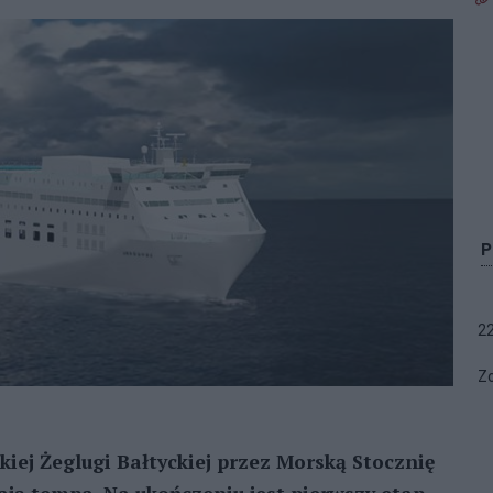
2
Zo
iej Żeglugi Bałtyckiej przez Morską Stocznię