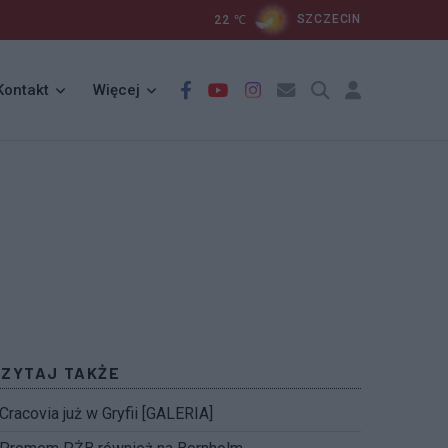
22
℃
SZCZECIN
Kontakt
Więcej
CZYTAJ TAKŻE
Cracovia już w Gryfii [GALERIA]