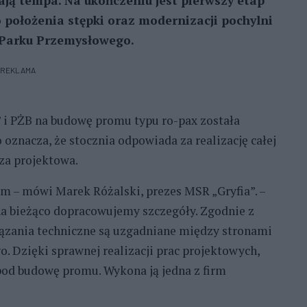
ją tempa. Na ukończeniu jest pierwszy etap
 położenia stępki oraz modernizacji pochylni
 Parku Przemysłowego.
REKLAMA
i PŻB na budowę promu typu ro-pax została
 oznacza, że stocznia odpowiada za realizację całej
aza projektowa.
em – mówi Marek Różalski, prezes MSR „Gryfia”. –
na bieżąco dopracowujemy szczegóły. Zgodnie z
ązania techniczne są uzgadniane między stronami
 Dzięki sprawnej realizacji prac projektowych,
pod budowę promu. Wykona ją jedna z firm