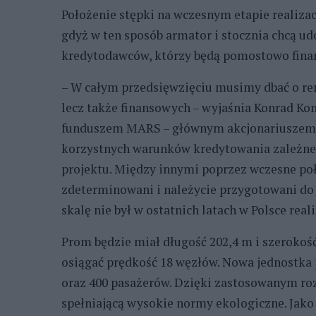
Położenie stępki na wczesnym etapie realizac
gdyż w ten sposób armator i stocznia chcą
kredytodawców, którzy będą pomostowo fina
– W całym przedsięwzięciu musimy dbać o ren
lecz także finansowych – wyjaśnia Konrad Ko
funduszem MARS – głównym akcjonariuszem z
korzystnych warunków kredytowania zależne 
projektu. Między innymi poprzez wczesne po
zdeterminowani i należycie przygotowani do
skalę nie był w ostatnich latach w Polsce rea
Prom będzie miał długość 202,4 m i szerokoś
osiągać prędkość 18 węzłów. Nowa jednostka
oraz 400 pasażerów. Dzięki zastosowanym ro
spełniającą wysokie normy ekologiczne. Jak