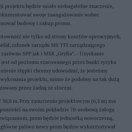
ji projektu będzie miało niebagatelne znaczenie,
 udokumentować swoje zaangażowanie wobec
nsować budowę i zakup promu.
towność nie tylko od strony kosztów operacyjnych,
nefał, członek zarządu MS TFI zarządzającego
arówno SPP jak i MSR „Gryfia”. – Uzyskanie
jest od poziomu szacowanego przez banki ryzyka
łożenie stępki chcemy udowodnić, że jesteśmy
 wykonania projektu, mimo że podobny na tak dużą
lizowany przez żadną ze stoczni.
ć 30,8 m. Przy zanurzeniu projektowym (6,3 m) ma
 pomieści na swoim pokładzie 70-osobową załogę
związaniom, prom będzie jednostką nowoczesną,
o główne paliwo nowy prom będzie wykorzystywał