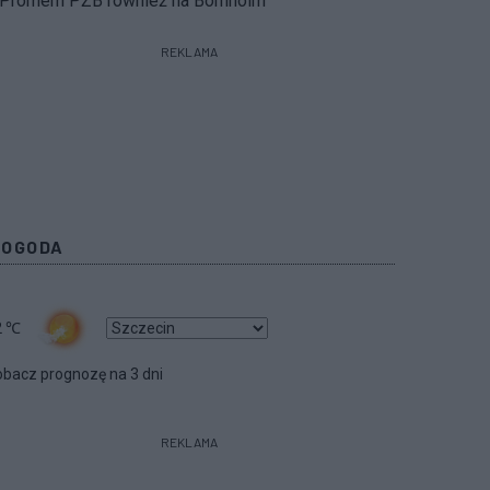
Promem PŻB również na Bornholm
REKLAMA
POGODA
2
℃
bacz prognozę na 3 dni
REKLAMA