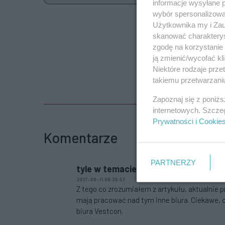
informacje wysyłane 
wybór spersonalizowan
Użytkownika my i Zau
skanować charakterys
zgodę na korzystanie 
ją zmienić/wycofać kl
Niektóre rodzaje prz
takiemu przetwarzaniu
Zapoznaj się z poniż
internetowych. Szcze
Prywatności i Cookie
Komentarze
PARTNERZY
tyle w temacie
2017-06-11 08:36:57
Z tego co zrozumiałem z artykułu, aktualni
mają pracować nad tym inne biura. Ciekawe, 
biura Vestcon.