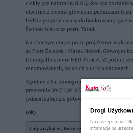
ciekły gaz naturalny (LNG). Ro-pax zostanie
electric) z dwoma głównymi pędnikami typu 
będzie przystosowany do bunkrowania go z w
Świnoujściu oraz portu Ystad.
Na obecnym etapie prace projektowe wykonuj
są Piotr Żelazek i Marek Nowak. Głównym kon
Domagałło z biura NED-Project. W późniejszy
renomowanych, polskich biur projektowych.
Zgodnie z harmonogramem, pierwsze prace zw
przełomie 2017 i 2018 r. Następnie w czerwcu 2
jednostka będzie gotowa do zwodowania, a n
Drogi Użytkow
(ek)
Na naszej stronie 24
Cały artykuł w „Kurierze Szczecińskim”,
e-wyd
informacje na urządze