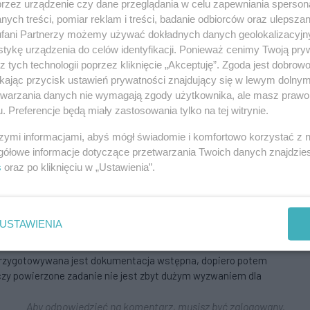
przez urządzenie czy dane przeglądania w celu zapewniania sperson
ych treści, pomiar reklam i treści, badanie odbiorców oraz ulepszan
REKLAMA
fani Partnerzy możemy używać dokładnych danych geolokalizacyjn
tykę urządzenia do celów identyfikacji. Ponieważ cenimy Twoją pry
z tych technologii poprzez kliknięcie „Akceptuję”. Zgoda jest dobro
ikając przycisk ustawień prywatności znajdujący się w lewym dolny
etwarzania danych nie wymagają zgody użytkownika, ale masz prawo 
. Preferencje będą miały zastosowania tylko na tej witrynie.
szymi informacjami, abyś mógł świadomie i komfortowo korzystać z
gółowe informacje dotyczące przetwarzania Twoich danych znajdzi
s
oraz po kliknięciu w „Ustawienia”.
USTAWIENIA
e przygotowywana jest dokumentacja wstępna, dopiero potem
czy powierzone zadanie nie jest zbyt dużym wyzwaniem dla
Aby odpowiedzieć na komentarz, musisz być zalogowany.