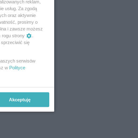
alizowanych reklam,
ie usług. Za zgodą
ych oraz aktywnie
watność, prosimy o
wolna i zawsze możesz
m rogu strony
.
sprzeciwić się
 naszych serwisów
esz w
Polityce
Akceptuję