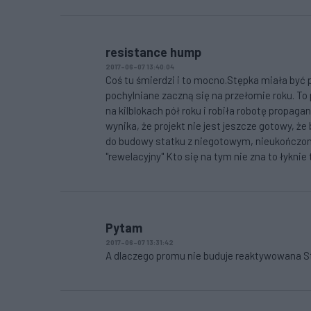
resistance hump
2017-06-07 13:40:04
Coś tu śmierdzi i to mocno.Stępka miała być p
pochylniane zaczną się na przełomie roku. To 
na kilblokach pół roku i robiła robotę propa
wynika, że projekt nie jest jeszcze gotowy, ż
do budowy statku z niegotowym, nieukończony
"rewelacyjny" Kto się na tym nie zna to łyknie 
Pytam
2017-06-07 13:31:42
A dlaczego promu nie buduje reaktywowana St