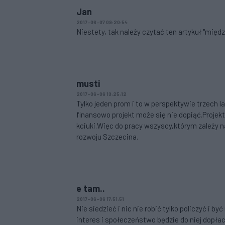
Jan
2017-06-07 09:20:54
Niestety, tak należy czytać ten artykuł "mię
musti
2017-06-06 19:25:12
Tylko jeden prom i to w perspektywie trzech l
finansowo projekt może się nie dopiąć.Projek
kciuki.Więc do pracy wszyscy,którym zależy
rozwoju Szczecina.
e tam..
2017-06-06 17:51:51
Nie siedzieć i nic nie robić tylko policzyć i
interes i społeczeństwo będzie do niej dopłac