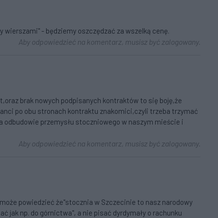
dzy wierszami" - będziemy oszczędzać za wszelką cenę.
Aby odpowiedzieć na komentarz, musisz być zalogowany.
at,oraz brak nowych podpisanych kontraktów to się boję,że
tanci po obu stronach kontraktu znakomici,czyli trzeba trzymać
 na odbudowie przemysłu stoczniowego w naszym mieście i
Aby odpowiedzieć na komentarz, musisz być zalogowany.
 być może powiedzieć że"stocznia w Szczecinie to nasz narodowy
ać jak np. do górnictwa", a nie pisać dyrdymały o rachunku