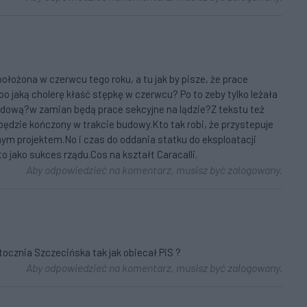
ołożona w czerwcu tego roku, a tu jak by pisze, że prace
po jaką cholerę kłaść stępkę w czerwcu? Po to zeby tylko leżała
gandową?w zamian będą prace sekcyjne na lądzie?Z tekstu też
e będzie kończony w trakcie budowy.Kto tak robi, że przystepuje
m projektem.No i czas do oddania statku do eksploatacji
to jako sukces rządu.Cos na kształt Caracalli.
Aby odpowiedzieć na komentarz, musisz być zalogowany.
ocznia Szczecińska tak jak obiecał PiS ?
Aby odpowiedzieć na komentarz, musisz być zalogowany.