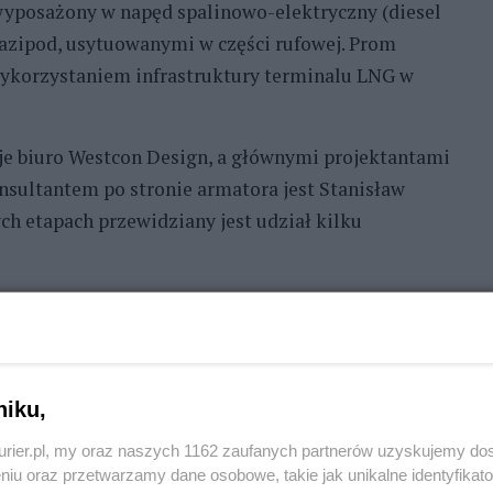
 wyposażony w napęd spalinowo-elektryczny (diesel
azipod, usytuowanymi w części rufowej. Prom
ykorzystaniem infrastruktury terminalu LNG w
e biuro Westcon Design, a głównymi projektantami
sultantem po stronie armatora jest Stanisław
ch etapach przewidziany jest udział kilku
iązane z budową sekcji stocznia rozpocznie na
018 r. rozpocznie się cykl pochylniany. W 2019 r.
a początku 2020 do przekazania armatorowi.
©℗
niku,
kurier.pl, my oraz naszych 1162 zaufanych partnerów uzyskujemy do
aniu
i
wydaniu cyfrowym
z 7 czerwca 2017 r.
niu oraz przetwarzamy dane osobowe, takie jak unikalne identyfikat