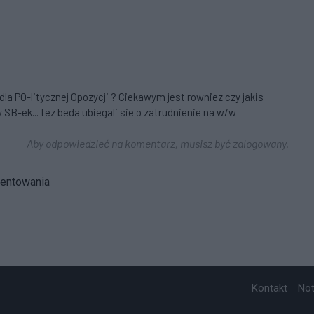
dla PO-litycznej Opozycji ? Ciekawym jest rowniez czy jakis
SB-ek... tez beda ubiegali sie o zatrudnienie na w/w
Aby odpowiedzieć na komentarz, musisz być zalogowany.
mentowania
Kontakt
No