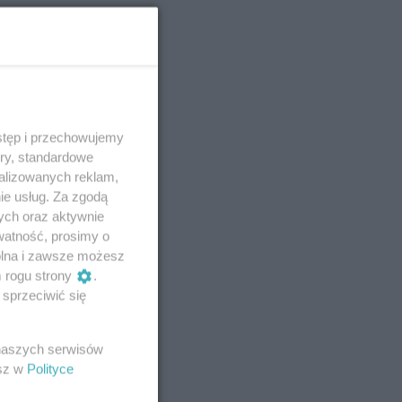
stęp i przechowujemy
ory, standardowe
alizowanych reklam,
ie usług. Za zgodą
ych oraz aktywnie
watność, prosimy o
wolna i zawsze możesz
m rogu strony
.
sprzeciwić się
 naszych serwisów
esz w
Polityce