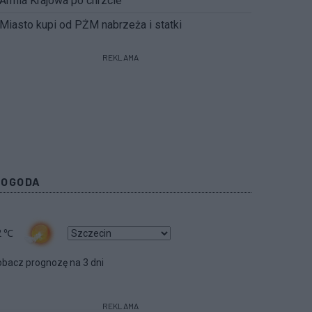
Armia Krajowa po chrzcie
Miasto kupi od PŻM nabrzeża i statki
REKLAMA
POGODA
2
℃
bacz prognozę na 3 dni
REKLAMA