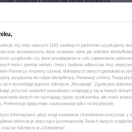
ocznię Yangfan i rozpoczął swoją dziewiczą
dunek wyrobów stalowych. Odbiorcą jest
REKLAMA
niku,
kurier.pl, my oraz naszych 1162 zaufanych partnerów uzyskujemy do
śność 38 500 DWT. W pierwszym rejsie masowcem
niu oraz przetwarzamy dane osobowe, takie jak unikalne identyfikat
przez urządzenie czy dane przeglądania w celu zapewniania sperson
ych treści, pomiar reklam i treści, badanie odbiorców oraz ulepszan
fani Partnerzy możemy używać dokładnych danych geolokalizacyjn
ich panamaxów, które były wybudowane dla PŻM na
tykę urządzenia do celów identyfikacji. Ponieważ cenimy Twoją pry
acji armatora w ostatnich latach. Kolejne będą nosić
z tych technologii poprzez kliknięcie „Akceptuję”. Zgoda jest dobro
„Solidarność”.
ikając przycisk ustawień prywatności znajdujący się w lewym dolny
etwarzania danych nie wymagają zgody użytkownika, ale masz prawo 
statków z tej serii. Natomiast cały program
. Preferencje będą miały zastosowania tylko na tej witrynie.
a 2015-2020 obejmuje zakup 18 jednostek.
(ek)
szymi informacjami, abyś mógł świadomie i komfortowo korzystać z
gółowe informacje dotyczące przetwarzania Twoich danych znajdzi
s
oraz po kliknięciu w „Ustawienia”.