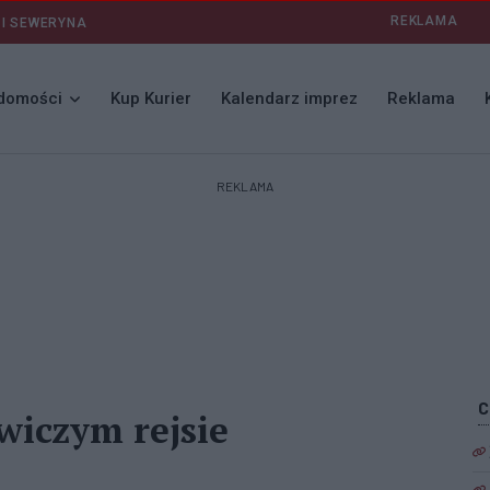
REKLAMA
 I SEWERYNA
domości
Kup Kurier
Kalendarz imprez
Reklama
REKLAMA
wiczym rejsie