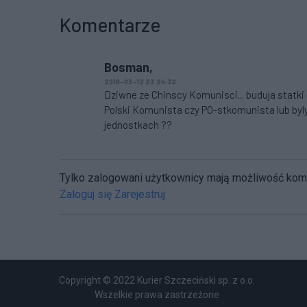
Komentarze
Bosman,
2016-03-12 23:24:32
Dziwne ze Chinscy Komunisci... buduja statki 
Polski Komunista czy PO-stkomunista lub byly 
jednostkach ??
Tylko zalogowani użytkownicy mają możliwość ko
Zaloguj się
Zarejestruj
Copyright © 2022 Kurier Szczeciński sp. z o.o.
Wszelkie prawa zastrzeżone