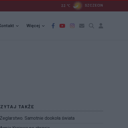
22
℃
SZCZECIN
Kontakt
Więcej
CZYTAJ TAKŻE
Żeglarstwo. Samotnie dookoła świata