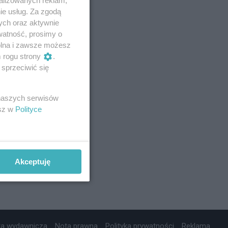
ie usług. Za zgodą
ych oraz aktywnie
watność, prosimy o
wolna i zawsze możesz
m rogu strony
.
sprzeciwić się
 naszych serwisów
esz w
Polityce
Akceptuję
ta wydawnicza
Nota prawna
Polityka prywatności
Reklama