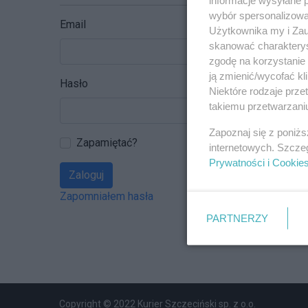
wybór spersonalizowan
Email
Użytkownika my i Zau
skanować charakterys
zgodę na korzystanie 
ją zmienić/wycofać kl
Hasło
Niektóre rodzaje prz
takiemu przetwarzaniu
Zapoznaj się z poniż
Zapamiętać?
internetowych. Szcze
Prywatności i Cookie
Zaloguj
Zapomniałem hasła
PARTNERZY
Copyright © 2022 Kurier Szczeciński sp. z o.o.