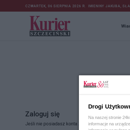
CZWARTEK, 06 SIERPNIA 2026 R.
IMIENINY JAKUBA, SŁ
Wia
Drogi Użytkow
Zaloguj się
Na naszej stronie 24
Jeśli nie posiadasz konta
Zarejestruj się
informacje na urządze
informacje wysyłane 