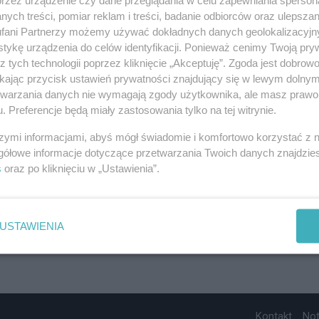
ych treści, pomiar reklam i treści, badanie odbiorców oraz ulepszan
fani Partnerzy możemy używać dokładnych danych geolokalizacyjn
tykę urządzenia do celów identyfikacji. Ponieważ cenimy Twoją pry
z tych technologii poprzez kliknięcie „Akceptuję”. Zgoda jest dobro
ikając przycisk ustawień prywatności znajdujący się w lewym dolny
etwarzania danych nie wymagają zgody użytkownika, ale masz prawo 
. Preferencje będą miały zastosowania tylko na tej witrynie.
szymi informacjami, abyś mógł świadomie i komfortowo korzystać z
gółowe informacje dotyczące przetwarzania Twoich danych znajdzi
s
oraz po kliknięciu w „Ustawienia”.
USTAWIENIA
Kontakt
No