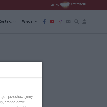
26
℃
SZCZECIN
Kontakt
Więcej
stęp i przechowujemy
ory, standardowe
alizowanych reklam,