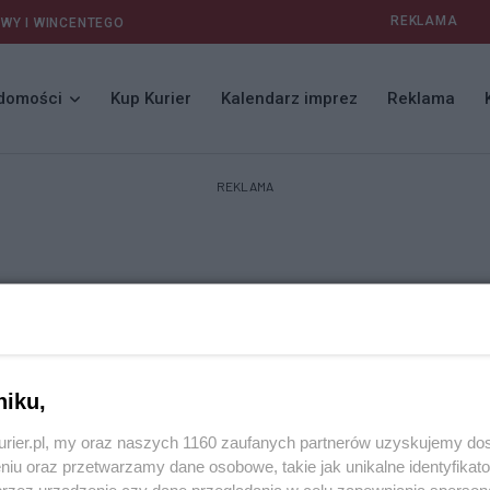
REKLAMA
AWY I WINCENTEGO
domości
Kup Kurier
Kalendarz imprez
Reklama
REKLAMA
niku,
kurier.pl, my oraz naszych 1160 zaufanych partnerów uzyskujemy do
niu oraz przetwarzamy dane osobowe, takie jak unikalne identyfikat
przez urządzenie czy dane przeglądania w celu zapewniania sperson