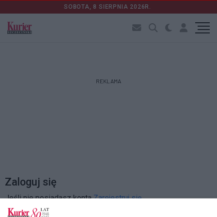
SOBOTA, 8 SIERPNIA 2026R.
REKLAMA
Zaloguj się
Jeśli nie posiadasz konta
Zarejestruj się