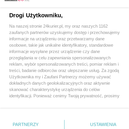
Email
Drogi Użytkowniku,
Na naszej stronie 24kurier.pl, my oraz naszych 1162
Hasło
zaufanych partnerów uzyskujemy dostęp i przechowujemy
informacje na urządzeniu oraz przetwarzamy dane
osobowe, takie jak unikalne identyfikatory, standardowe
informacje wysyłane przez urządzenie czy dane
Zapamiętać?
przeglądania w celu zapewniania spersonalizowanych
reklam, wybór spersonalizowanych treści, pomiar reklam i
Zaloguj
treści, badanie odbiorców oraz ulepszanie usług. Za zgodą
Użytkownika my i Zaufani Partnerzy możemy używać
Zapomniałem hasła
dokładnych danych geolokalizacyjnych oraz aktywnie
skanować charakterystykę urządzenia do celów
identyfikacji. Ponieważ cenimy Twoją prywatność, prosimy
o zgodę na korzystanie z tych technologii poprzez
kliknięcie „Akceptuję”. Zgoda jest dobrowolna i zawsze
możesz ją zmienić/wycofać klikając przycisk ustawień
prywatności znajdujący się w lewym dolnym rogu strony
PARTNERZY
Copyright © 2022 Kurier Szczeciński sp. z o.o.
USTAWIENIA
. Niektóre rodzaje przetwarzania danych nie wymagają