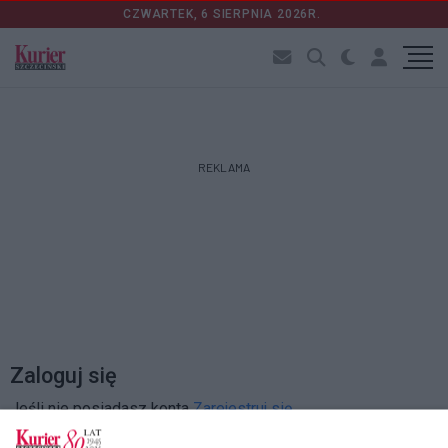
CZWARTEK, 6 SIERPNIA 2026R.
REKLAMA
Zaloguj się
Jeśli nie posiadasz konta
Zarejestruj się