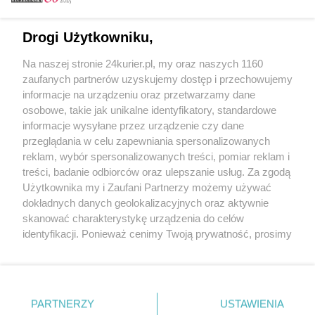
Email
Drogi Użytkowniku,
Na naszej stronie 24kurier.pl, my oraz naszych 1160
Hasło
zaufanych partnerów uzyskujemy dostęp i przechowujemy
informacje na urządzeniu oraz przetwarzamy dane
osobowe, takie jak unikalne identyfikatory, standardowe
informacje wysyłane przez urządzenie czy dane
Zapamiętać?
przeglądania w celu zapewniania spersonalizowanych
reklam, wybór spersonalizowanych treści, pomiar reklam i
Zaloguj
treści, badanie odbiorców oraz ulepszanie usług. Za zgodą
Użytkownika my i Zaufani Partnerzy możemy używać
Zapomniałem hasła
dokładnych danych geolokalizacyjnych oraz aktywnie
skanować charakterystykę urządzenia do celów
identyfikacji. Ponieważ cenimy Twoją prywatność, prosimy
o zgodę na korzystanie z tych technologii poprzez
kliknięcie „Akceptuję”. Zgoda jest dobrowolna i zawsze
możesz ją zmienić/wycofać klikając przycisk ustawień
prywatności znajdujący się w lewym dolnym rogu strony
PARTNERZY
Copyright © 2022 Kurier Szczeciński sp. z o.o.
USTAWIENIA
. Niektóre rodzaje przetwarzania danych nie wymagają