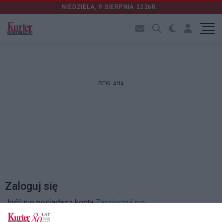
NIEDZIELA, 9 SIERPNIA 2026R.
REKLAMA
Zaloguj się
Jeśli nie posiadasz konta
Zarejestruj się