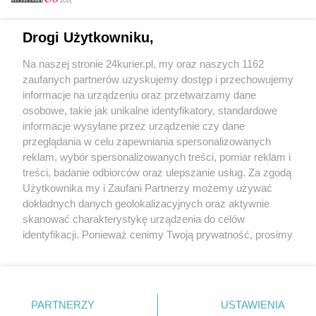
Email
Drogi Użytkowniku,
Na naszej stronie 24kurier.pl, my oraz naszych 1162
Hasło
zaufanych partnerów uzyskujemy dostęp i przechowujemy
informacje na urządzeniu oraz przetwarzamy dane
osobowe, takie jak unikalne identyfikatory, standardowe
informacje wysyłane przez urządzenie czy dane
Zapamiętać?
przeglądania w celu zapewniania spersonalizowanych
reklam, wybór spersonalizowanych treści, pomiar reklam i
Zaloguj
treści, badanie odbiorców oraz ulepszanie usług. Za zgodą
Użytkownika my i Zaufani Partnerzy możemy używać
Zapomniałem hasła
dokładnych danych geolokalizacyjnych oraz aktywnie
skanować charakterystykę urządzenia do celów
identyfikacji. Ponieważ cenimy Twoją prywatność, prosimy
o zgodę na korzystanie z tych technologii poprzez
kliknięcie „Akceptuję”. Zgoda jest dobrowolna i zawsze
możesz ją zmienić/wycofać klikając przycisk ustawień
prywatności znajdujący się w lewym dolnym rogu strony
PARTNERZY
Copyright © 2022 Kurier Szczeciński sp. z o.o.
USTAWIENIA
. Niektóre rodzaje przetwarzania danych nie wymagają