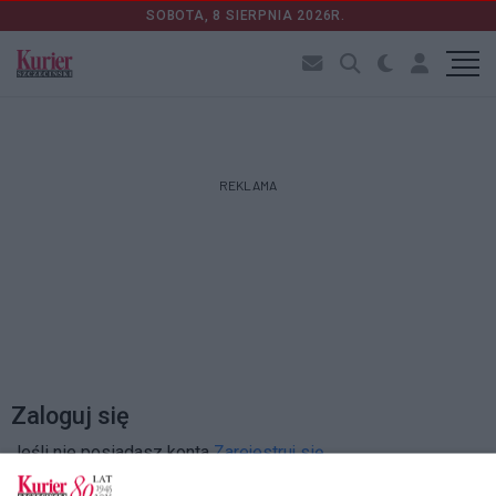
SOBOTA, 8 SIERPNIA 2026R.
REKLAMA
Zaloguj się
Jeśli nie posiadasz konta
Zarejestruj się