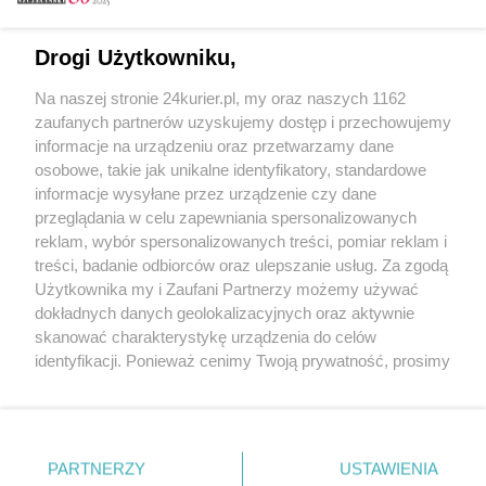
Email
Drogi Użytkowniku,
Na naszej stronie 24kurier.pl, my oraz naszych 1162
Hasło
zaufanych partnerów uzyskujemy dostęp i przechowujemy
informacje na urządzeniu oraz przetwarzamy dane
osobowe, takie jak unikalne identyfikatory, standardowe
informacje wysyłane przez urządzenie czy dane
Zapamiętać?
przeglądania w celu zapewniania spersonalizowanych
reklam, wybór spersonalizowanych treści, pomiar reklam i
Zaloguj
treści, badanie odbiorców oraz ulepszanie usług. Za zgodą
Użytkownika my i Zaufani Partnerzy możemy używać
Zapomniałem hasła
dokładnych danych geolokalizacyjnych oraz aktywnie
skanować charakterystykę urządzenia do celów
identyfikacji. Ponieważ cenimy Twoją prywatność, prosimy
o zgodę na korzystanie z tych technologii poprzez
kliknięcie „Akceptuję”. Zgoda jest dobrowolna i zawsze
możesz ją zmienić/wycofać klikając przycisk ustawień
prywatności znajdujący się w lewym dolnym rogu strony
PARTNERZY
Copyright © 2022 Kurier Szczeciński sp. z o.o.
USTAWIENIA
. Niektóre rodzaje przetwarzania danych nie wymagają