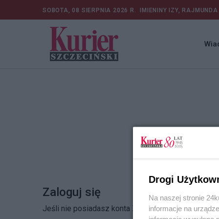
SOBOTA, 08 SIERPNIA 2026 R.
IMIENINY IZY, RAJMUNDA
Wia
Drogi Użytkow
Zaloguj się
Na naszej stronie 24
Jeśli nie posiadasz konta
Zarejestruj się
informacje na urządze
informacje wysyłane 