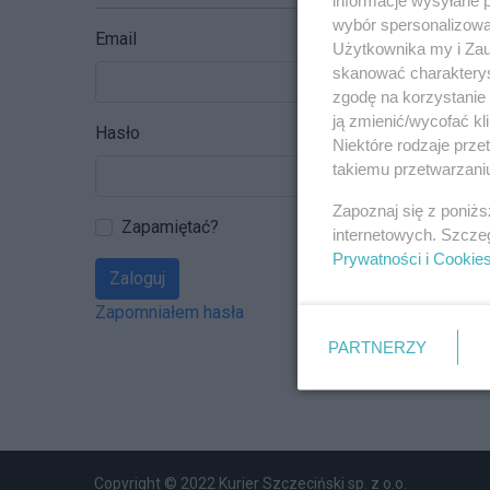
wybór spersonalizowan
Email
Użytkownika my i Zau
skanować charakterys
zgodę na korzystanie 
ją zmienić/wycofać kl
Hasło
Niektóre rodzaje prz
takiemu przetwarzaniu
Zapoznaj się z poniż
Zapamiętać?
internetowych. Szcze
Prywatności i Cookie
Zaloguj
Zapomniałem hasła
PARTNERZY
Copyright © 2022 Kurier Szczeciński sp. z o.o.