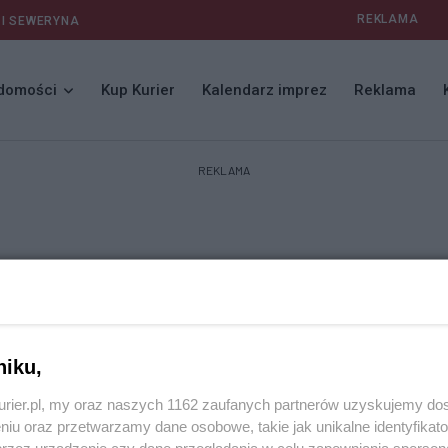
REKLAMA
 I SEWERYNA
domości
Kup Kurier
Kalendarz imprez
Reklama
REKLAMA
niku,
kurier.pl, my oraz naszych 1162 zaufanych partnerów uzyskujemy do
niu oraz przetwarzamy dane osobowe, takie jak unikalne identyfikat
przez urządzenie czy dane przeglądania w celu zapewniania sperson