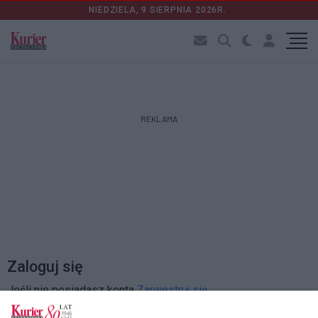
NIEDZIELA, 9 SIERPNIA 2026R.
REKLAMA
Zaloguj się
Jeśli nie posiadasz konta
Zarejestruj się