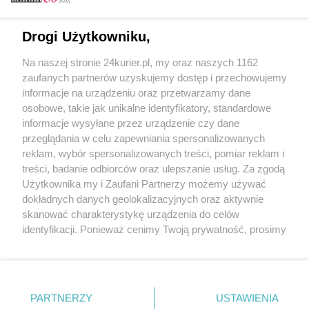
Email
Drogi Użytkowniku,
Na naszej stronie 24kurier.pl, my oraz naszych 1162
Hasło
zaufanych partnerów uzyskujemy dostęp i przechowujemy
informacje na urządzeniu oraz przetwarzamy dane
osobowe, takie jak unikalne identyfikatory, standardowe
informacje wysyłane przez urządzenie czy dane
Zapamiętać?
przeglądania w celu zapewniania spersonalizowanych
reklam, wybór spersonalizowanych treści, pomiar reklam i
Zaloguj
treści, badanie odbiorców oraz ulepszanie usług. Za zgodą
Użytkownika my i Zaufani Partnerzy możemy używać
Zapomniałem hasła
dokładnych danych geolokalizacyjnych oraz aktywnie
skanować charakterystykę urządzenia do celów
identyfikacji. Ponieważ cenimy Twoją prywatność, prosimy
o zgodę na korzystanie z tych technologii poprzez
kliknięcie „Akceptuję”. Zgoda jest dobrowolna i zawsze
możesz ją zmienić/wycofać klikając przycisk ustawień
prywatności znajdujący się w lewym dolnym rogu strony
PARTNERZY
Copyright © 2022 Kurier Szczeciński sp. z o.o.
USTAWIENIA
. Niektóre rodzaje przetwarzania danych nie wymagają