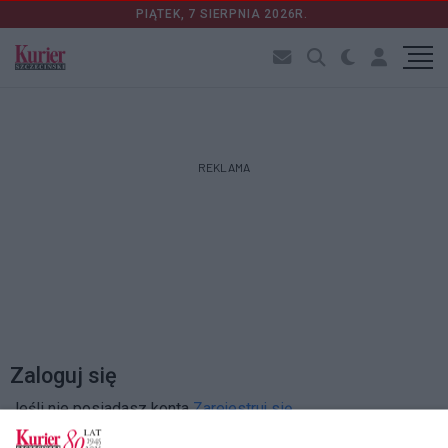
PIĄTEK, 7 SIERPNIA 2026R.
REKLAMA
Zaloguj się
Jeśli nie posiadasz konta
Zarejestruj się