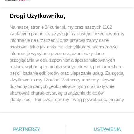
Email
Drogi Użytkowniku,
Na naszej stronie 24kurier.pl, my oraz naszych 1162
Hasło
zaufanych partnerów uzyskujemy dostęp i przechowujemy
informacje na urządzeniu oraz przetwarzamy dane
osobowe, takie jak unikalne identyfikatory, standardowe
informacje wysyłane przez urządzenie czy dane
Zapamiętać?
przeglądania w celu zapewniania spersonalizowanych
reklam, wybór spersonalizowanych treści, pomiar reklam i
Zaloguj
treści, badanie odbiorców oraz ulepszanie usług. Za zgodą
Użytkownika my i Zaufani Partnerzy możemy używać
Zapomniałem hasła
dokładnych danych geolokalizacyjnych oraz aktywnie
skanować charakterystykę urządzenia do celów
identyfikacji. Ponieważ cenimy Twoją prywatność, prosimy
o zgodę na korzystanie z tych technologii poprzez
kliknięcie „Akceptuję”. Zgoda jest dobrowolna i zawsze
możesz ją zmienić/wycofać klikając przycisk ustawień
prywatności znajdujący się w lewym dolnym rogu strony
PARTNERZY
Copyright © 2022 Kurier Szczeciński sp. z o.o.
USTAWIENIA
. Niektóre rodzaje przetwarzania danych nie wymagają