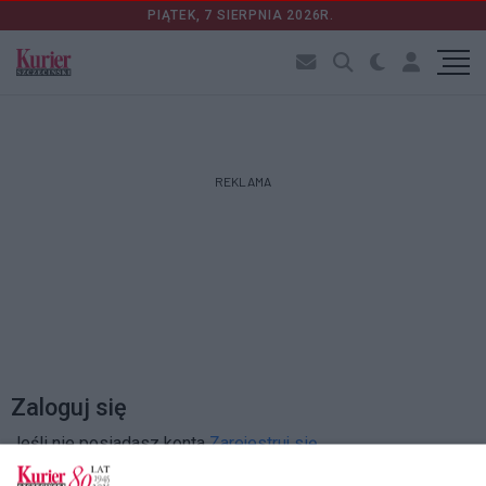
PIĄTEK, 7 SIERPNIA 2026R.
REKLAMA
Zaloguj się
Jeśli nie posiadasz konta
Zarejestruj się