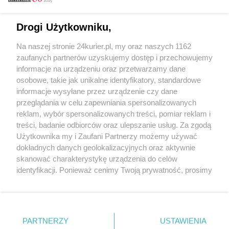
Email
Drogi Użytkowniku,
Na naszej stronie 24kurier.pl, my oraz naszych 1162
Hasło
zaufanych partnerów uzyskujemy dostęp i przechowujemy
informacje na urządzeniu oraz przetwarzamy dane
osobowe, takie jak unikalne identyfikatory, standardowe
informacje wysyłane przez urządzenie czy dane
Zapamiętać?
przeglądania w celu zapewniania spersonalizowanych
reklam, wybór spersonalizowanych treści, pomiar reklam i
Zaloguj
treści, badanie odbiorców oraz ulepszanie usług. Za zgodą
Użytkownika my i Zaufani Partnerzy możemy używać
Zapomniałem hasła
dokładnych danych geolokalizacyjnych oraz aktywnie
skanować charakterystykę urządzenia do celów
identyfikacji. Ponieważ cenimy Twoją prywatność, prosimy
o zgodę na korzystanie z tych technologii poprzez
kliknięcie „Akceptuję”. Zgoda jest dobrowolna i zawsze
możesz ją zmienić/wycofać klikając przycisk ustawień
prywatności znajdujący się w lewym dolnym rogu strony
PARTNERZY
Copyright © 2022 Kurier Szczeciński sp. z o.o.
USTAWIENIA
. Niektóre rodzaje przetwarzania danych nie wymagają