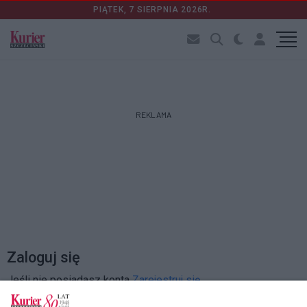
PIĄTEK, 7 SIERPNIA 2026R.
REKLAMA
Zaloguj się
Jeśli nie posiadasz konta
Zarejestruj się