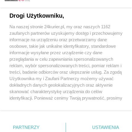
Email
Drogi Użytkowniku,
Na naszej stronie 24kurier.pl, my oraz naszych 1162
Hasło
zaufanych partnerów uzyskujemy dostęp i przechowujemy
informacje na urządzeniu oraz przetwarzamy dane
osobowe, takie jak unikalne identyfikatory, standardowe
informacje wysyłane przez urządzenie czy dane
Zapamiętać?
przeglądania w celu zapewniania spersonalizowanych
reklam, wybór spersonalizowanych treści, pomiar reklam i
Zaloguj
treści, badanie odbiorców oraz ulepszanie usług. Za zgodą
Użytkownika my i Zaufani Partnerzy możemy używać
Zapomniałem hasła
dokładnych danych geolokalizacyjnych oraz aktywnie
skanować charakterystykę urządzenia do celów
identyfikacji. Ponieważ cenimy Twoją prywatność, prosimy
o zgodę na korzystanie z tych technologii poprzez
kliknięcie „Akceptuję”. Zgoda jest dobrowolna i zawsze
możesz ją zmienić/wycofać klikając przycisk ustawień
prywatności znajdujący się w lewym dolnym rogu strony
PARTNERZY
Copyright © 2022 Kurier Szczeciński sp. z o.o.
USTAWIENIA
. Niektóre rodzaje przetwarzania danych nie wymagają