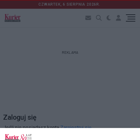
CZWARTEK, 6 SIERPNIA 2026R.
REKLAMA
Zaloguj się
Jeśli nie posiadasz konta
Zarejestruj się