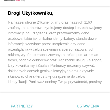
Email
Drogi Użytkowniku,
Na naszej stronie 24kurier.pl, my oraz naszych 1160
Hasło
zaufanych partnerów uzyskujemy dostęp i przechowujemy
informacje na urządzeniu oraz przetwarzamy dane
osobowe, takie jak unikalne identyfikatory, standardowe
informacje wysyłane przez urządzenie czy dane
Zapamiętać?
przeglądania w celu zapewniania spersonalizowanych
reklam, wybór spersonalizowanych treści, pomiar reklam i
Zaloguj
treści, badanie odbiorców oraz ulepszanie usług. Za zgodą
Użytkownika my i Zaufani Partnerzy możemy używać
Zapomniałem hasła
dokładnych danych geolokalizacyjnych oraz aktywnie
skanować charakterystykę urządzenia do celów
identyfikacji. Ponieważ cenimy Twoją prywatność, prosimy
o zgodę na korzystanie z tych technologii poprzez
kliknięcie „Akceptuję”. Zgoda jest dobrowolna i zawsze
możesz ją zmienić/wycofać klikając przycisk ustawień
prywatności znajdujący się w lewym dolnym rogu strony
PARTNERZY
Copyright © 2022 Kurier Szczeciński sp. z o.o.
USTAWIENIA
. Niektóre rodzaje przetwarzania danych nie wymagają