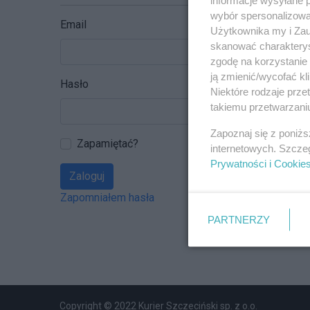
wybór spersonalizowan
Email
Użytkownika my i Zau
skanować charakterys
zgodę na korzystanie 
ją zmienić/wycofać kl
Hasło
Niektóre rodzaje prz
takiemu przetwarzaniu
Zapoznaj się z poniż
Zapamiętać?
internetowych. Szcze
Prywatności i Cookie
Zaloguj
Zapomniałem hasła
PARTNERZY
Copyright © 2022 Kurier Szczeciński sp. z o.o.