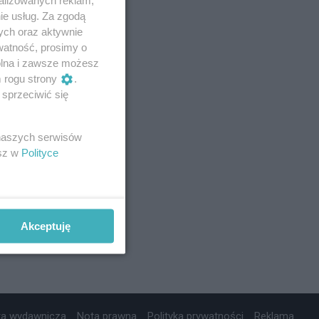
ie usług. Za zgodą
ych oraz aktywnie
watność, prosimy o
wolna i zawsze możesz
m rogu strony
.
sprzeciwić się
 naszych serwisów
esz w
Polityce
Akceptuję
ta wydawnicza
Nota prawna
Polityka prywatności
Reklama