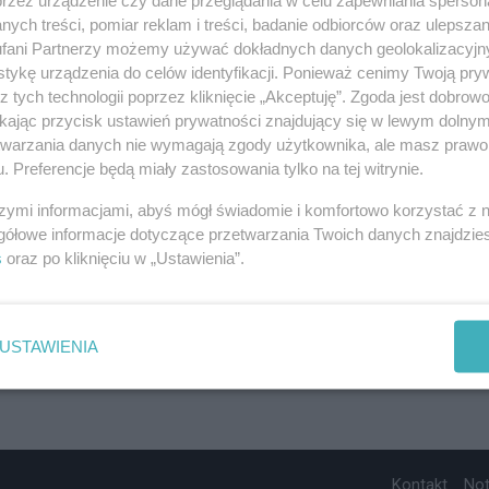
ych treści, pomiar reklam i treści, badanie odbiorców oraz ulepszan
fani Partnerzy możemy używać dokładnych danych geolokalizacyjn
tykę urządzenia do celów identyfikacji. Ponieważ cenimy Twoją pry
z tych technologii poprzez kliknięcie „Akceptuję”. Zgoda jest dobro
ikając przycisk ustawień prywatności znajdujący się w lewym dolny
etwarzania danych nie wymagają zgody użytkownika, ale masz prawo 
. Preferencje będą miały zastosowania tylko na tej witrynie.
szymi informacjami, abyś mógł świadomie i komfortowo korzystać z
gółowe informacje dotyczące przetwarzania Twoich danych znajdzi
s
oraz po kliknięciu w „Ustawienia”.
USTAWIENIA
Kontakt
No