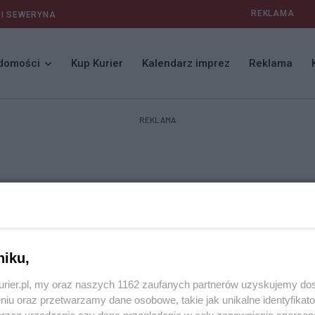
REKLAMA
 I SEWERYNA
domości
Kup Kurier
Kalendarz imprez
Reklama
REKLAMA
niku,
kurier.pl, my oraz naszych 1162 zaufanych partnerów uzyskujemy do
niu oraz przetwarzamy dane osobowe, takie jak unikalne identyfikat
przez urządzenie czy dane przeglądania w celu zapewniania sperson