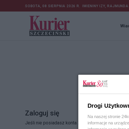
SOBOTA, 08 SIERPNIA 2026 R.
IMIENINY IZY, RAJMUNDA
Wia
Drogi Użytkow
Zaloguj się
Na naszej stronie 24
Jeśli nie posiadasz konta
Zarejestruj się
informacje na urządze
informacje wysyłane 