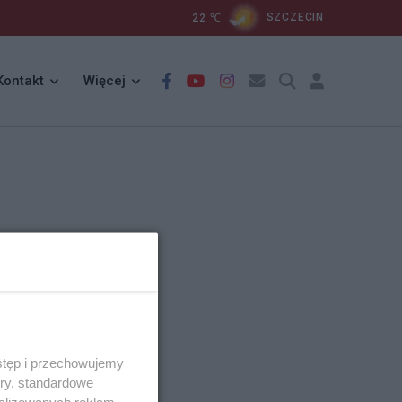
22
℃
SZCZECIN
Kontakt
Więcej
stęp i przechowujemy
ory, standardowe
alizowanych reklam,