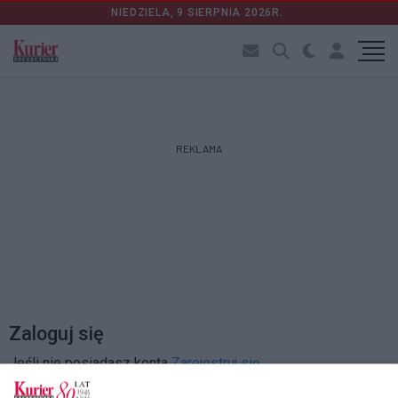
NIEDZIELA, 9 SIERPNIA 2026R.
REKLAMA
Zaloguj się
Jeśli nie posiadasz konta
Zarejestruj się