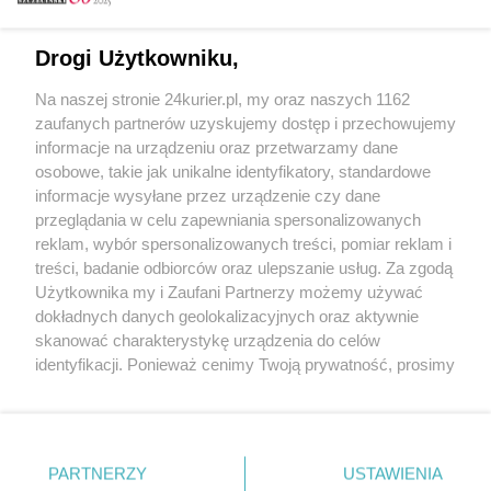
Email
Drogi Użytkowniku,
Na naszej stronie 24kurier.pl, my oraz naszych 1162
Hasło
zaufanych partnerów uzyskujemy dostęp i przechowujemy
informacje na urządzeniu oraz przetwarzamy dane
osobowe, takie jak unikalne identyfikatory, standardowe
informacje wysyłane przez urządzenie czy dane
Zapamiętać?
przeglądania w celu zapewniania spersonalizowanych
reklam, wybór spersonalizowanych treści, pomiar reklam i
Zaloguj
treści, badanie odbiorców oraz ulepszanie usług. Za zgodą
Użytkownika my i Zaufani Partnerzy możemy używać
Zapomniałem hasła
dokładnych danych geolokalizacyjnych oraz aktywnie
skanować charakterystykę urządzenia do celów
identyfikacji. Ponieważ cenimy Twoją prywatność, prosimy
o zgodę na korzystanie z tych technologii poprzez
kliknięcie „Akceptuję”. Zgoda jest dobrowolna i zawsze
możesz ją zmienić/wycofać klikając przycisk ustawień
prywatności znajdujący się w lewym dolnym rogu strony
PARTNERZY
Copyright © 2022 Kurier Szczeciński sp. z o.o.
USTAWIENIA
. Niektóre rodzaje przetwarzania danych nie wymagają