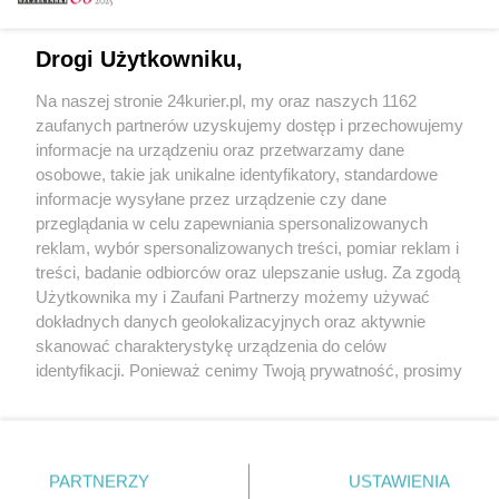
Email
Drogi Użytkowniku,
Na naszej stronie 24kurier.pl, my oraz naszych 1162
Hasło
zaufanych partnerów uzyskujemy dostęp i przechowujemy
informacje na urządzeniu oraz przetwarzamy dane
osobowe, takie jak unikalne identyfikatory, standardowe
informacje wysyłane przez urządzenie czy dane
Zapamiętać?
przeglądania w celu zapewniania spersonalizowanych
reklam, wybór spersonalizowanych treści, pomiar reklam i
Zaloguj
treści, badanie odbiorców oraz ulepszanie usług. Za zgodą
Użytkownika my i Zaufani Partnerzy możemy używać
Zapomniałem hasła
dokładnych danych geolokalizacyjnych oraz aktywnie
skanować charakterystykę urządzenia do celów
identyfikacji. Ponieważ cenimy Twoją prywatność, prosimy
o zgodę na korzystanie z tych technologii poprzez
kliknięcie „Akceptuję”. Zgoda jest dobrowolna i zawsze
możesz ją zmienić/wycofać klikając przycisk ustawień
prywatności znajdujący się w lewym dolnym rogu strony
PARTNERZY
Copyright © 2022 Kurier Szczeciński sp. z o.o.
USTAWIENIA
. Niektóre rodzaje przetwarzania danych nie wymagają