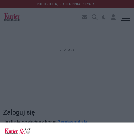
NIEDZIELA, 9 SIERPNIA 2026R.
REKLAMA
Zaloguj się
Jeśli nie posiadasz konta
Zarejestruj się