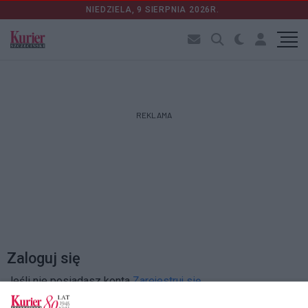
NIEDZIELA, 9 SIERPNIA 2026R.
REKLAMA
Zaloguj się
Jeśli nie posiadasz konta
Zarejestruj się