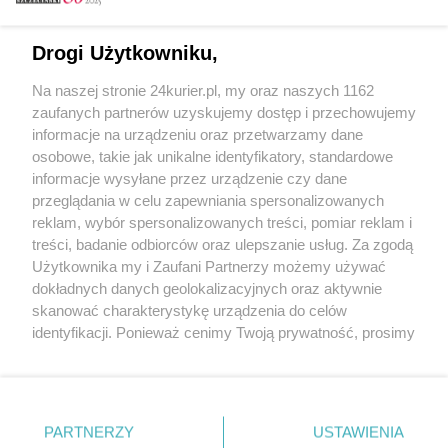
Email
Drogi Użytkowniku,
Na naszej stronie 24kurier.pl, my oraz naszych 1162
Hasło
zaufanych partnerów uzyskujemy dostęp i przechowujemy
informacje na urządzeniu oraz przetwarzamy dane
osobowe, takie jak unikalne identyfikatory, standardowe
informacje wysyłane przez urządzenie czy dane
Zapamiętać?
przeglądania w celu zapewniania spersonalizowanych
reklam, wybór spersonalizowanych treści, pomiar reklam i
Zaloguj
treści, badanie odbiorców oraz ulepszanie usług. Za zgodą
Użytkownika my i Zaufani Partnerzy możemy używać
Zapomniałem hasła
dokładnych danych geolokalizacyjnych oraz aktywnie
skanować charakterystykę urządzenia do celów
identyfikacji. Ponieważ cenimy Twoją prywatność, prosimy
o zgodę na korzystanie z tych technologii poprzez
kliknięcie „Akceptuję”. Zgoda jest dobrowolna i zawsze
możesz ją zmienić/wycofać klikając przycisk ustawień
prywatności znajdujący się w lewym dolnym rogu strony
PARTNERZY
Copyright © 2022 Kurier Szczeciński sp. z o.o.
USTAWIENIA
. Niektóre rodzaje przetwarzania danych nie wymagają