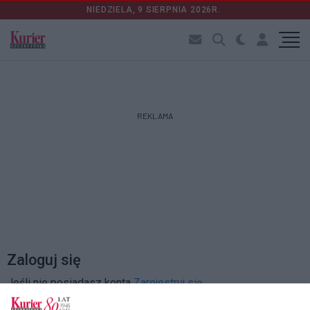
NIEDZIELA, 9 SIERPNIA 2026R.
REKLAMA
Zaloguj się
Jeśli nie posiadasz konta
Zarejestruj się