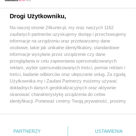
Email
Drogi Użytkowniku,
Na naszej stronie 24kurier.pl, my oraz naszych 1162
Hasło
zaufanych partnerów uzyskujemy dostęp i przechowujemy
informacje na urządzeniu oraz przetwarzamy dane
osobowe, takie jak unikalne identyfikatory, standardowe
informacje wysyłane przez urządzenie czy dane
Zapamiętać?
przeglądania w celu zapewniania spersonalizowanych
reklam, wybór spersonalizowanych treści, pomiar reklam i
Zaloguj
treści, badanie odbiorców oraz ulepszanie usług. Za zgodą
Użytkownika my i Zaufani Partnerzy możemy używać
Zapomniałem hasła
dokładnych danych geolokalizacyjnych oraz aktywnie
skanować charakterystykę urządzenia do celów
identyfikacji. Ponieważ cenimy Twoją prywatność, prosimy
o zgodę na korzystanie z tych technologii poprzez
kliknięcie „Akceptuję”. Zgoda jest dobrowolna i zawsze
możesz ją zmienić/wycofać klikając przycisk ustawień
prywatności znajdujący się w lewym dolnym rogu strony
PARTNERZY
Copyright © 2022 Kurier Szczeciński sp. z o.o.
USTAWIENIA
. Niektóre rodzaje przetwarzania danych nie wymagają