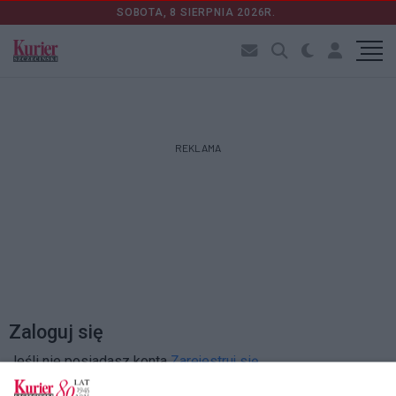
SOBOTA, 8 SIERPNIA 2026R.
REKLAMA
Zaloguj się
Jeśli nie posiadasz konta
Zarejestruj się