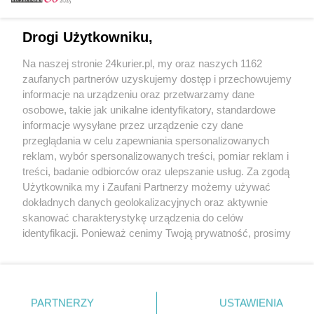
Email
Drogi Użytkowniku,
Na naszej stronie 24kurier.pl, my oraz naszych 1162
Hasło
zaufanych partnerów uzyskujemy dostęp i przechowujemy
informacje na urządzeniu oraz przetwarzamy dane
osobowe, takie jak unikalne identyfikatory, standardowe
informacje wysyłane przez urządzenie czy dane
Zapamiętać?
przeglądania w celu zapewniania spersonalizowanych
reklam, wybór spersonalizowanych treści, pomiar reklam i
Zaloguj
treści, badanie odbiorców oraz ulepszanie usług. Za zgodą
Użytkownika my i Zaufani Partnerzy możemy używać
Zapomniałem hasła
dokładnych danych geolokalizacyjnych oraz aktywnie
skanować charakterystykę urządzenia do celów
identyfikacji. Ponieważ cenimy Twoją prywatność, prosimy
o zgodę na korzystanie z tych technologii poprzez
kliknięcie „Akceptuję”. Zgoda jest dobrowolna i zawsze
możesz ją zmienić/wycofać klikając przycisk ustawień
prywatności znajdujący się w lewym dolnym rogu strony
PARTNERZY
Copyright © 2022 Kurier Szczeciński sp. z o.o.
USTAWIENIA
. Niektóre rodzaje przetwarzania danych nie wymagają