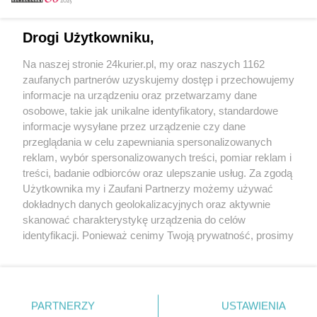
Email
Drogi Użytkowniku,
Na naszej stronie 24kurier.pl, my oraz naszych 1162
Hasło
zaufanych partnerów uzyskujemy dostęp i przechowujemy
informacje na urządzeniu oraz przetwarzamy dane
osobowe, takie jak unikalne identyfikatory, standardowe
informacje wysyłane przez urządzenie czy dane
Zapamiętać?
przeglądania w celu zapewniania spersonalizowanych
reklam, wybór spersonalizowanych treści, pomiar reklam i
Zaloguj
treści, badanie odbiorców oraz ulepszanie usług. Za zgodą
Użytkownika my i Zaufani Partnerzy możemy używać
Zapomniałem hasła
dokładnych danych geolokalizacyjnych oraz aktywnie
skanować charakterystykę urządzenia do celów
identyfikacji. Ponieważ cenimy Twoją prywatność, prosimy
o zgodę na korzystanie z tych technologii poprzez
kliknięcie „Akceptuję”. Zgoda jest dobrowolna i zawsze
możesz ją zmienić/wycofać klikając przycisk ustawień
prywatności znajdujący się w lewym dolnym rogu strony
PARTNERZY
Copyright © 2022 Kurier Szczeciński sp. z o.o.
USTAWIENIA
. Niektóre rodzaje przetwarzania danych nie wymagają