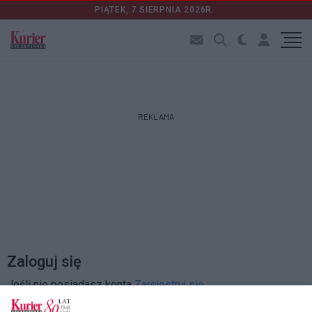
PIĄTEK, 7 SIERPNIA 2026R.
REKLAMA
Zaloguj się
Jeśli nie posiadasz konta
Zarejestruj się