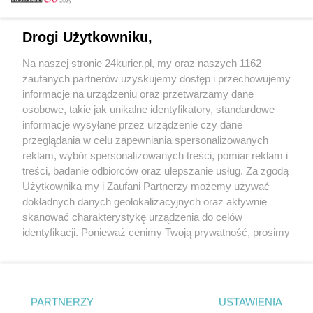
Email
Drogi Użytkowniku,
Na naszej stronie 24kurier.pl, my oraz naszych 1162
Hasło
zaufanych partnerów uzyskujemy dostęp i przechowujemy
informacje na urządzeniu oraz przetwarzamy dane
osobowe, takie jak unikalne identyfikatory, standardowe
informacje wysyłane przez urządzenie czy dane
Zapamiętać?
przeglądania w celu zapewniania spersonalizowanych
reklam, wybór spersonalizowanych treści, pomiar reklam i
Zaloguj
treści, badanie odbiorców oraz ulepszanie usług. Za zgodą
Użytkownika my i Zaufani Partnerzy możemy używać
Zapomniałem hasła
dokładnych danych geolokalizacyjnych oraz aktywnie
skanować charakterystykę urządzenia do celów
identyfikacji. Ponieważ cenimy Twoją prywatność, prosimy
o zgodę na korzystanie z tych technologii poprzez
kliknięcie „Akceptuję”. Zgoda jest dobrowolna i zawsze
możesz ją zmienić/wycofać klikając przycisk ustawień
prywatności znajdujący się w lewym dolnym rogu strony
PARTNERZY
Copyright © 2022 Kurier Szczeciński sp. z o.o.
USTAWIENIA
. Niektóre rodzaje przetwarzania danych nie wymagają