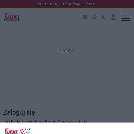
NIEDZIELA, 9 SIERPNIA 2026R.
REKLAMA
Zaloguj się
Jeśli nie posiadasz konta
Zarejestruj się