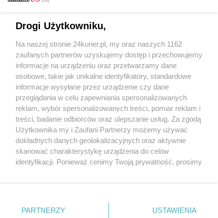
Email
Drogi Użytkowniku,
Na naszej stronie 24kurier.pl, my oraz naszych 1162
Hasło
zaufanych partnerów uzyskujemy dostęp i przechowujemy
informacje na urządzeniu oraz przetwarzamy dane
osobowe, takie jak unikalne identyfikatory, standardowe
informacje wysyłane przez urządzenie czy dane
Zapamiętać?
przeglądania w celu zapewniania spersonalizowanych
reklam, wybór spersonalizowanych treści, pomiar reklam i
Zaloguj
treści, badanie odbiorców oraz ulepszanie usług. Za zgodą
Użytkownika my i Zaufani Partnerzy możemy używać
Zapomniałem hasła
dokładnych danych geolokalizacyjnych oraz aktywnie
skanować charakterystykę urządzenia do celów
identyfikacji. Ponieważ cenimy Twoją prywatność, prosimy
o zgodę na korzystanie z tych technologii poprzez
kliknięcie „Akceptuję”. Zgoda jest dobrowolna i zawsze
możesz ją zmienić/wycofać klikając przycisk ustawień
prywatności znajdujący się w lewym dolnym rogu strony
PARTNERZY
Copyright © 2022 Kurier Szczeciński sp. z o.o.
USTAWIENIA
. Niektóre rodzaje przetwarzania danych nie wymagają