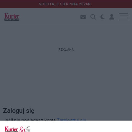
SOBOTA, 8 SIERPNIA 2026R.
REKLAMA
Zaloguj się
Jeśli nie posiadasz konta
Zarejestruj się