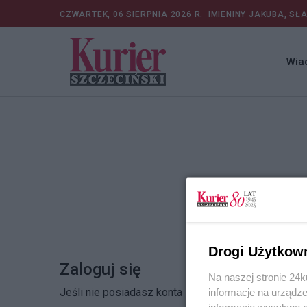
CZWARTEK, 06 SIERPNIA 2026 R.
IMIENINY JAKUBA, SŁ
Wia
Drogi Użytkow
Zaloguj się
Na naszej stronie 24
Jeśli nie posiadasz konta
Zarejestruj się
informacje na urządze
informacje wysyłane 