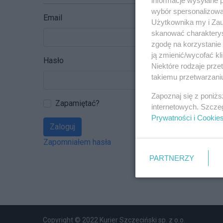
wybór spersonalizowan
Email
Użytkownika my i Zau
skanować charakterys
zgodę na korzystanie 
ją zmienić/wycofać kl
Hasło
Niektóre rodzaje prz
takiemu przetwarzaniu
Zapoznaj się z poniż
Zapamiętać?
internetowych. Szcze
Prywatności i Cookie
Zaloguj
Zapomniałem hasła
PARTNERZY
Copyright © 2022 Kurier Szczeciński sp. z o.o.