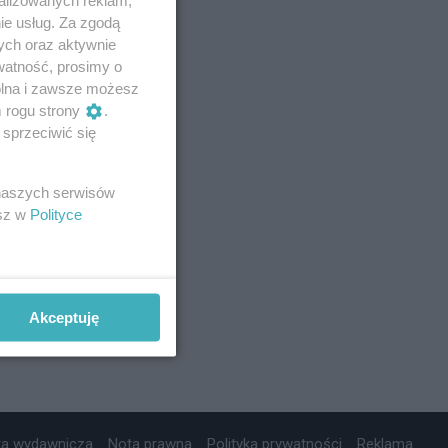
ie usług. Za zgodą
ych oraz aktywnie
watność, prosimy o
wolna i zawsze możesz
m rogu strony
.
sprzeciwić się
 naszych serwisów
esz w
Polityce
Akceptuję
ta wydawnicza
Nota prawna
Polityka prywatności
Reklama