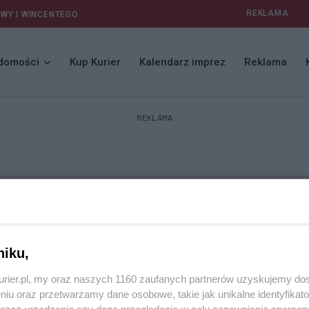
REKLAMA
AWY I WINCENTEGO
domości
Kup Kurier
Kalendarz imprez
Reklama
REKLAMA
niku,
kurier.pl, my oraz naszych 1160 zaufanych partnerów uzyskujemy do
niu oraz przetwarzamy dane osobowe, takie jak unikalne identyfikat
przez urządzenie czy dane przeglądania w celu zapewniania sperson