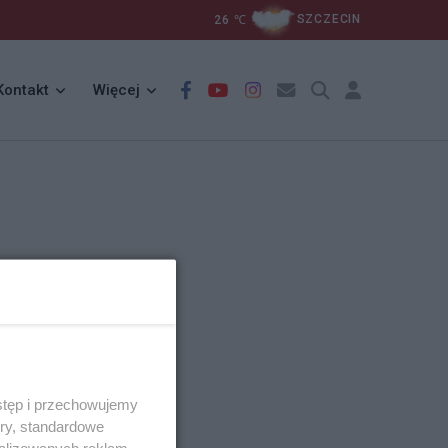
26
℃
SZCZECIN
Kontakt
Więcej
stęp i przechowujemy
ory, standardowe
alizowanych reklam,