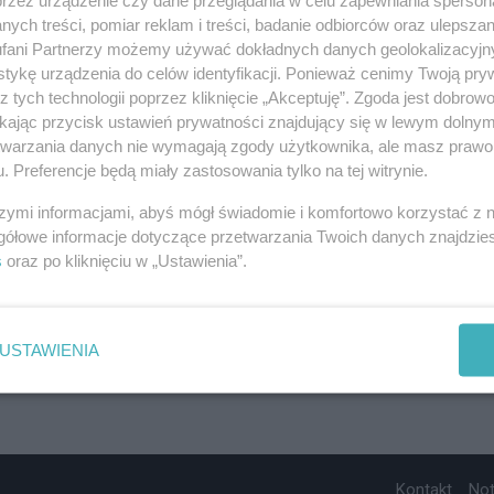
ych treści, pomiar reklam i treści, badanie odbiorców oraz ulepszan
fani Partnerzy możemy używać dokładnych danych geolokalizacyjn
tykę urządzenia do celów identyfikacji. Ponieważ cenimy Twoją pry
z tych technologii poprzez kliknięcie „Akceptuję”. Zgoda jest dobro
ikając przycisk ustawień prywatności znajdujący się w lewym dolny
etwarzania danych nie wymagają zgody użytkownika, ale masz prawo 
. Preferencje będą miały zastosowania tylko na tej witrynie.
szymi informacjami, abyś mógł świadomie i komfortowo korzystać z
gółowe informacje dotyczące przetwarzania Twoich danych znajdzi
s
oraz po kliknięciu w „Ustawienia”.
USTAWIENIA
Kontakt
No