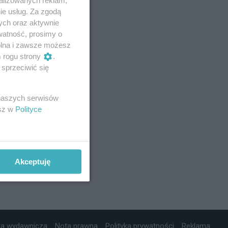
ie usług. Za zgodą
ych oraz aktywnie
watność, prosimy o
wolna i zawsze możesz
m rogu strony
.
sprzeciwić się
 naszych serwisów
esz w
Polityce
Akceptuję
ta wydawnicza
Nota prawna
Polityka prywatności
Reklama