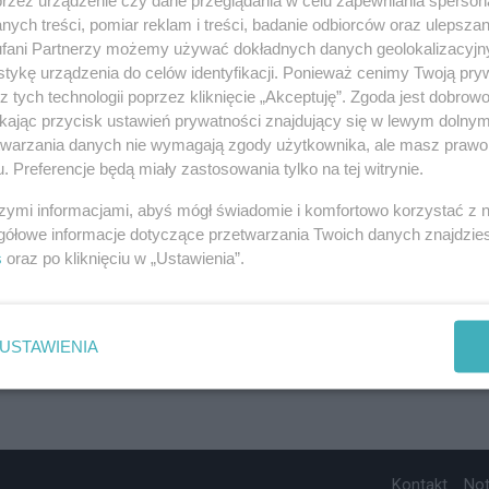
ych treści, pomiar reklam i treści, badanie odbiorców oraz ulepszan
fani Partnerzy możemy używać dokładnych danych geolokalizacyjn
tykę urządzenia do celów identyfikacji. Ponieważ cenimy Twoją pry
z tych technologii poprzez kliknięcie „Akceptuję”. Zgoda jest dobro
ikając przycisk ustawień prywatności znajdujący się w lewym dolny
etwarzania danych nie wymagają zgody użytkownika, ale masz prawo 
. Preferencje będą miały zastosowania tylko na tej witrynie.
szymi informacjami, abyś mógł świadomie i komfortowo korzystać z
gółowe informacje dotyczące przetwarzania Twoich danych znajdzi
s
oraz po kliknięciu w „Ustawienia”.
USTAWIENIA
Kontakt
No