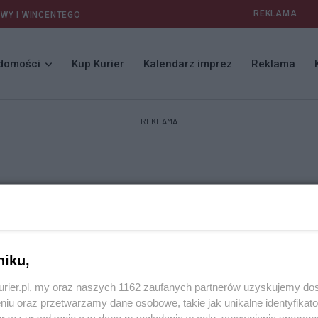
REKLAMA
AWY I WINCENTEGO
domości
Kup Kurier
Kalendarz imprez
Reklama
REKLAMA
niku,
kurier.pl, my oraz naszych 1162 zaufanych partnerów uzyskujemy do
niu oraz przetwarzamy dane osobowe, takie jak unikalne identyfikat
przez urządzenie czy dane przeglądania w celu zapewniania sperson