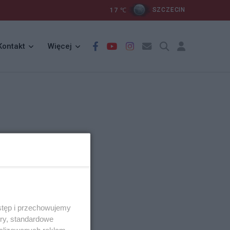
17
℃
SZCZECIN
Kontakt
Więcej
stęp i przechowujemy
ory, standardowe
alizowanych reklam,