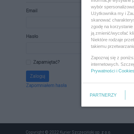
wybór spersonalizowan
Email
Użytkownika my i Zau
skanować charakterys
zgodę na korzystanie 
ją zmienić/wycofać kl
Hasło
Niektóre rodzaje prz
takiemu przetwarzaniu
Zapoznaj się z poniż
Zapamiętać?
internetowych. Szcze
Prywatności i Cookie
Zaloguj
Zapomniałem hasła
PARTNERZY
Copyright © 2022 Kurier Szczeciński sp. z o.o.