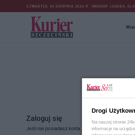
CZWARTEK, 06 SIERPNIA 2026 R.
IMIENINY JAKUBA, SŁ
Wia
Drogi Użytkow
Zaloguj się
Na naszej stronie 24
Jeśli nie posiadasz konta
Zarejestruj się
informacje na urządze
informacje wysyłane 