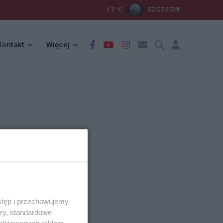
17
℃
SZCZECIN
Kontakt
Więcej
stęp i przechowujemy
ory, standardowe
alizowanych reklam,