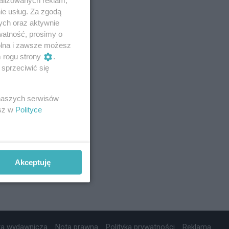
ie usług. Za zgodą
ych oraz aktywnie
watność, prosimy o
wolna i zawsze możesz
m rogu strony
.
sprzeciwić się
 naszych serwisów
esz w
Polityce
Akceptuję
ta wydawnicza
Nota prawna
Polityka prywatności
Reklama