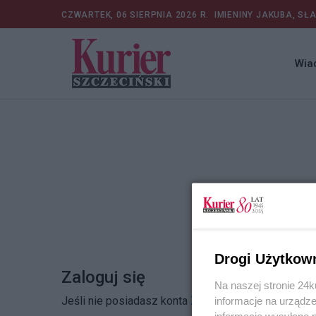
CZWARTEK, 06 SIERPNIA 2026 R.
IMIENINY JAKUBA, SŁ
Wia
Drogi Użytkow
Zaloguj się
Na naszej stronie 24
Jeśli nie posiadasz konta
Zarejestruj się
informacje na urządze
informacje wysyłane 