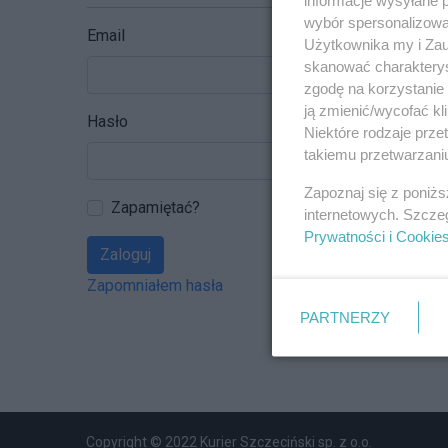
wybór spersonalizowan
Email
Użytkownika my i Zau
skanować charakterys
zgodę na korzystanie 
ją zmienić/wycofać kl
Hasło
Niektóre rodzaje prz
takiemu przetwarzaniu
Zapoznaj się z poniż
Zapamiętać?
internetowych. Szcze
Prywatności i Cookie
Zaloguj
Zapomniałem hasła
PARTNERZY
Copyright © 2022 Kurier Szczeciński sp. z o.o.