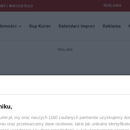
REKLAMA
AWY I WINCENTEGO
domości
Kup Kurier
Kalendarz imprez
Reklama
REKLAMA
niku,
kurier.pl, my oraz naszych 1160 zaufanych partnerów uzyskujemy do
niu oraz przetwarzamy dane osobowe, takie jak unikalne identyfikat
przez urządzenie czy dane przeglądania w celu zapewniania sperson