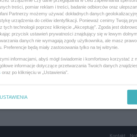
ych treści, pomiar reklam i treści, badanie odbiorców oraz ulepszan
fani Partnerzy możemy używać dokładnych danych geolokalizacyjn
tykę urządzenia do celów identyfikacji. Ponieważ cenimy Twoją pry
z tych technologii poprzez kliknięcie „Akceptuję”. Zgoda jest dobro
ikając przycisk ustawień prywatności znajdujący się w lewym dolny
etwarzania danych nie wymagają zgody użytkownika, ale masz prawo 
. Preferencje będą miały zastosowania tylko na tej witrynie.
szymi informacjami, abyś mógł świadomie i komfortowo korzystać z
gółowe informacje dotyczące przetwarzania Twoich danych znajdzi
s
oraz po kliknięciu w „Ustawienia”.
USTAWIENIA
Kontakt
No