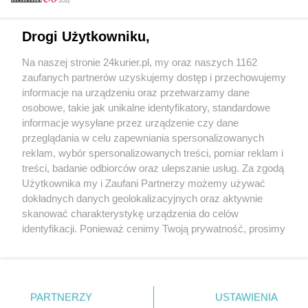
Email
Drogi Użytkowniku,
Na naszej stronie 24kurier.pl, my oraz naszych 1162
Hasło
zaufanych partnerów uzyskujemy dostęp i przechowujemy
informacje na urządzeniu oraz przetwarzamy dane
osobowe, takie jak unikalne identyfikatory, standardowe
informacje wysyłane przez urządzenie czy dane
Zapamiętać?
przeglądania w celu zapewniania spersonalizowanych
reklam, wybór spersonalizowanych treści, pomiar reklam i
Zaloguj
treści, badanie odbiorców oraz ulepszanie usług. Za zgodą
Użytkownika my i Zaufani Partnerzy możemy używać
Zapomniałem hasła
dokładnych danych geolokalizacyjnych oraz aktywnie
skanować charakterystykę urządzenia do celów
identyfikacji. Ponieważ cenimy Twoją prywatność, prosimy
o zgodę na korzystanie z tych technologii poprzez
kliknięcie „Akceptuję”. Zgoda jest dobrowolna i zawsze
możesz ją zmienić/wycofać klikając przycisk ustawień
prywatności znajdujący się w lewym dolnym rogu strony
PARTNERZY
Copyright © 2022 Kurier Szczeciński sp. z o.o.
USTAWIENIA
. Niektóre rodzaje przetwarzania danych nie wymagają