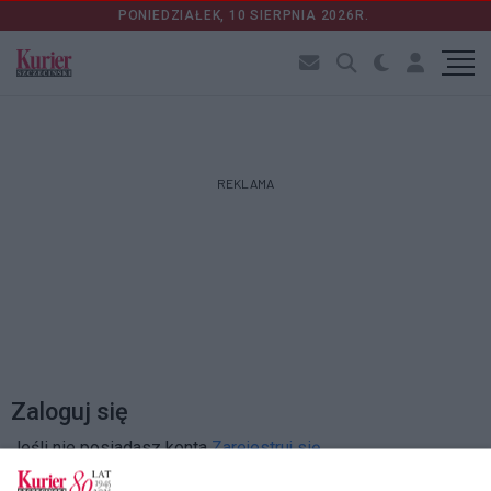
PONIEDZIAŁEK, 10 SIERPNIA 2026R.
REKLAMA
Zaloguj się
Jeśli nie posiadasz konta
Zarejestruj się