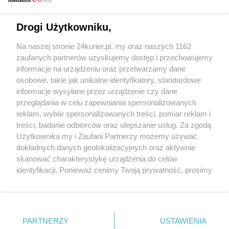
Email
Drogi Użytkowniku,
Na naszej stronie 24kurier.pl, my oraz naszych 1162
Hasło
zaufanych partnerów uzyskujemy dostęp i przechowujemy
informacje na urządzeniu oraz przetwarzamy dane
osobowe, takie jak unikalne identyfikatory, standardowe
informacje wysyłane przez urządzenie czy dane
Zapamiętać?
przeglądania w celu zapewniania spersonalizowanych
reklam, wybór spersonalizowanych treści, pomiar reklam i
Zaloguj
treści, badanie odbiorców oraz ulepszanie usług. Za zgodą
Użytkownika my i Zaufani Partnerzy możemy używać
Zapomniałem hasła
dokładnych danych geolokalizacyjnych oraz aktywnie
skanować charakterystykę urządzenia do celów
identyfikacji. Ponieważ cenimy Twoją prywatność, prosimy
o zgodę na korzystanie z tych technologii poprzez
kliknięcie „Akceptuję”. Zgoda jest dobrowolna i zawsze
możesz ją zmienić/wycofać klikając przycisk ustawień
prywatności znajdujący się w lewym dolnym rogu strony
PARTNERZY
Copyright © 2022 Kurier Szczeciński sp. z o.o.
USTAWIENIA
. Niektóre rodzaje przetwarzania danych nie wymagają