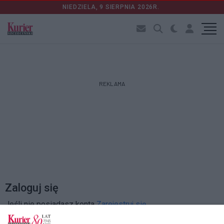
NIEDZIELA, 9 SIERPNIA 2026R.
REKLAMA
Zaloguj się
Jeśli nie posiadasz konta
Zarejestruj się