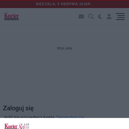
NIEDZIELA, 9 SIERPNIA 2026R.
REKLAMA
Zaloguj się
Jeśli nie posiadasz konta
Zarejestruj się