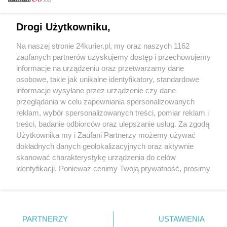
Email
Drogi Użytkowniku,
Na naszej stronie 24kurier.pl, my oraz naszych 1162
Hasło
zaufanych partnerów uzyskujemy dostęp i przechowujemy
informacje na urządzeniu oraz przetwarzamy dane
osobowe, takie jak unikalne identyfikatory, standardowe
informacje wysyłane przez urządzenie czy dane
Zapamiętać?
przeglądania w celu zapewniania spersonalizowanych
reklam, wybór spersonalizowanych treści, pomiar reklam i
Zaloguj
treści, badanie odbiorców oraz ulepszanie usług. Za zgodą
Użytkownika my i Zaufani Partnerzy możemy używać
Zapomniałem hasła
dokładnych danych geolokalizacyjnych oraz aktywnie
skanować charakterystykę urządzenia do celów
identyfikacji. Ponieważ cenimy Twoją prywatność, prosimy
o zgodę na korzystanie z tych technologii poprzez
kliknięcie „Akceptuję”. Zgoda jest dobrowolna i zawsze
możesz ją zmienić/wycofać klikając przycisk ustawień
prywatności znajdujący się w lewym dolnym rogu strony
PARTNERZY
Copyright © 2022 Kurier Szczeciński sp. z o.o.
USTAWIENIA
. Niektóre rodzaje przetwarzania danych nie wymagają