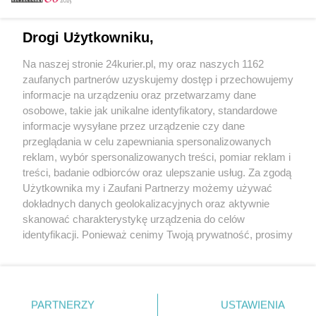
Email
Drogi Użytkowniku,
Na naszej stronie 24kurier.pl, my oraz naszych 1162
Hasło
zaufanych partnerów uzyskujemy dostęp i przechowujemy
informacje na urządzeniu oraz przetwarzamy dane
osobowe, takie jak unikalne identyfikatory, standardowe
informacje wysyłane przez urządzenie czy dane
Zapamiętać?
przeglądania w celu zapewniania spersonalizowanych
reklam, wybór spersonalizowanych treści, pomiar reklam i
Zaloguj
treści, badanie odbiorców oraz ulepszanie usług. Za zgodą
Użytkownika my i Zaufani Partnerzy możemy używać
Zapomniałem hasła
dokładnych danych geolokalizacyjnych oraz aktywnie
skanować charakterystykę urządzenia do celów
identyfikacji. Ponieważ cenimy Twoją prywatność, prosimy
o zgodę na korzystanie z tych technologii poprzez
kliknięcie „Akceptuję”. Zgoda jest dobrowolna i zawsze
możesz ją zmienić/wycofać klikając przycisk ustawień
prywatności znajdujący się w lewym dolnym rogu strony
PARTNERZY
Copyright © 2022 Kurier Szczeciński sp. z o.o.
USTAWIENIA
. Niektóre rodzaje przetwarzania danych nie wymagają