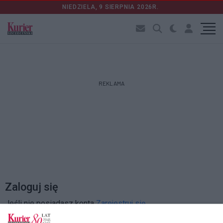
NIEDZIELA, 9 SIERPNIA 2026R.
REKLAMA
Zaloguj się
Jeśli nie posiadasz konta
Zarejestruj się