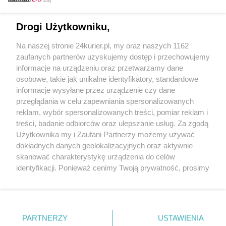
Email
Drogi Użytkowniku,
Na naszej stronie 24kurier.pl, my oraz naszych 1162
Hasło
zaufanych partnerów uzyskujemy dostęp i przechowujemy
informacje na urządzeniu oraz przetwarzamy dane
osobowe, takie jak unikalne identyfikatory, standardowe
informacje wysyłane przez urządzenie czy dane
Zapamiętać?
przeglądania w celu zapewniania spersonalizowanych
reklam, wybór spersonalizowanych treści, pomiar reklam i
Zaloguj
treści, badanie odbiorców oraz ulepszanie usług. Za zgodą
Użytkownika my i Zaufani Partnerzy możemy używać
Zapomniałem hasła
dokładnych danych geolokalizacyjnych oraz aktywnie
skanować charakterystykę urządzenia do celów
identyfikacji. Ponieważ cenimy Twoją prywatność, prosimy
o zgodę na korzystanie z tych technologii poprzez
kliknięcie „Akceptuję”. Zgoda jest dobrowolna i zawsze
możesz ją zmienić/wycofać klikając przycisk ustawień
prywatności znajdujący się w lewym dolnym rogu strony
PARTNERZY
Copyright © 2022 Kurier Szczeciński sp. z o.o.
USTAWIENIA
. Niektóre rodzaje przetwarzania danych nie wymagają