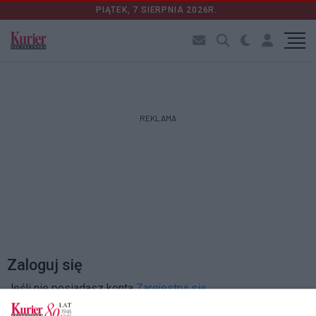
PIĄTEK, 7 SIERPNIA 2026R.
REKLAMA
Zaloguj się
Jeśli nie posiadasz konta
Zarejestruj się