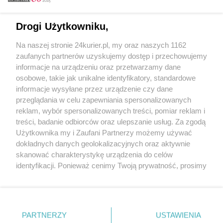
Email
Drogi Użytkowniku,
Na naszej stronie 24kurier.pl, my oraz naszych 1162
Hasło
zaufanych partnerów uzyskujemy dostęp i przechowujemy
informacje na urządzeniu oraz przetwarzamy dane
osobowe, takie jak unikalne identyfikatory, standardowe
informacje wysyłane przez urządzenie czy dane
Zapamiętać?
przeglądania w celu zapewniania spersonalizowanych
reklam, wybór spersonalizowanych treści, pomiar reklam i
Zaloguj
treści, badanie odbiorców oraz ulepszanie usług. Za zgodą
Użytkownika my i Zaufani Partnerzy możemy używać
Zapomniałem hasła
dokładnych danych geolokalizacyjnych oraz aktywnie
skanować charakterystykę urządzenia do celów
identyfikacji. Ponieważ cenimy Twoją prywatność, prosimy
o zgodę na korzystanie z tych technologii poprzez
kliknięcie „Akceptuję”. Zgoda jest dobrowolna i zawsze
możesz ją zmienić/wycofać klikając przycisk ustawień
prywatności znajdujący się w lewym dolnym rogu strony
PARTNERZY
Copyright © 2022 Kurier Szczeciński sp. z o.o.
USTAWIENIA
. Niektóre rodzaje przetwarzania danych nie wymagają