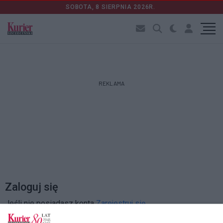
SOBOTA, 8 SIERPNIA 2026R.
REKLAMA
Zaloguj się
Jeśli nie posiadasz konta
Zarejestruj się