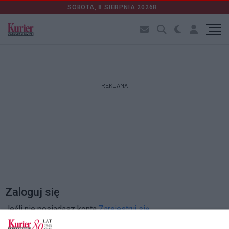
SOBOTA, 8 SIERPNIA 2026R.
REKLAMA
Zaloguj się
Jeśli nie posiadasz konta
Zarejestruj się