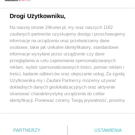
Email
Drogi Użytkowniku,
Na naszej stronie 24kurier.pl, my oraz naszych 1162
Hasło
zaufanych partnerów uzyskujemy dostęp i przechowujemy
informacje na urządzeniu oraz przetwarzamy dane
osobowe, takie jak unikalne identyfikatory, standardowe
informacje wysyłane przez urządzenie czy dane
Zapamiętać?
przeglądania w celu zapewniania spersonalizowanych
reklam, wybór spersonalizowanych treści, pomiar reklam i
Zaloguj
treści, badanie odbiorców oraz ulepszanie usług. Za zgodą
Użytkownika my i Zaufani Partnerzy możemy używać
Zapomniałem hasła
dokładnych danych geolokalizacyjnych oraz aktywnie
skanować charakterystykę urządzenia do celów
identyfikacji. Ponieważ cenimy Twoją prywatność, prosimy
o zgodę na korzystanie z tych technologii poprzez
kliknięcie „Akceptuję”. Zgoda jest dobrowolna i zawsze
możesz ją zmienić/wycofać klikając przycisk ustawień
prywatności znajdujący się w lewym dolnym rogu strony
PARTNERZY
Copyright © 2022 Kurier Szczeciński sp. z o.o.
USTAWIENIA
. Niektóre rodzaje przetwarzania danych nie wymagają