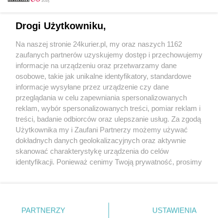
Email
Drogi Użytkowniku,
Na naszej stronie 24kurier.pl, my oraz naszych 1162
Hasło
zaufanych partnerów uzyskujemy dostęp i przechowujemy
informacje na urządzeniu oraz przetwarzamy dane
osobowe, takie jak unikalne identyfikatory, standardowe
informacje wysyłane przez urządzenie czy dane
Zapamiętać?
przeglądania w celu zapewniania spersonalizowanych
reklam, wybór spersonalizowanych treści, pomiar reklam i
Zaloguj
treści, badanie odbiorców oraz ulepszanie usług. Za zgodą
Użytkownika my i Zaufani Partnerzy możemy używać
Zapomniałem hasła
dokładnych danych geolokalizacyjnych oraz aktywnie
skanować charakterystykę urządzenia do celów
identyfikacji. Ponieważ cenimy Twoją prywatność, prosimy
o zgodę na korzystanie z tych technologii poprzez
kliknięcie „Akceptuję”. Zgoda jest dobrowolna i zawsze
możesz ją zmienić/wycofać klikając przycisk ustawień
prywatności znajdujący się w lewym dolnym rogu strony
PARTNERZY
Copyright © 2022 Kurier Szczeciński sp. z o.o.
USTAWIENIA
. Niektóre rodzaje przetwarzania danych nie wymagają