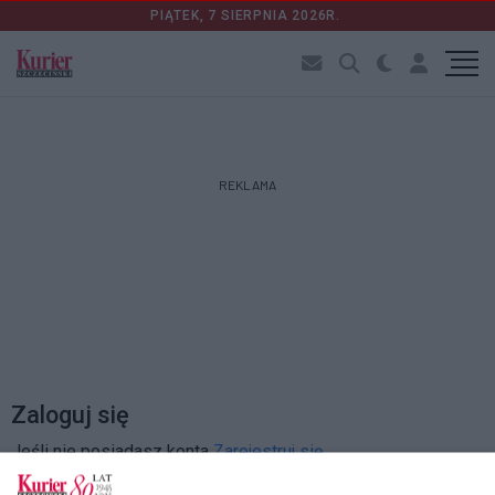
PIĄTEK, 7 SIERPNIA 2026R.
REKLAMA
Zaloguj się
Jeśli nie posiadasz konta
Zarejestruj się