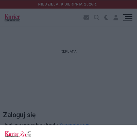
NIEDZIELA, 9 SIERPNIA 2026R.
REKLAMA
Zaloguj się
Jeśli nie posiadasz konta
Zarejestruj się