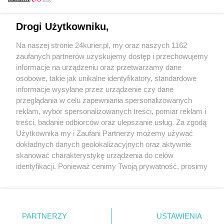
Email
Drogi Użytkowniku,
Na naszej stronie 24kurier.pl, my oraz naszych 1162
Hasło
zaufanych partnerów uzyskujemy dostęp i przechowujemy
informacje na urządzeniu oraz przetwarzamy dane
osobowe, takie jak unikalne identyfikatory, standardowe
informacje wysyłane przez urządzenie czy dane
Zapamiętać?
przeglądania w celu zapewniania spersonalizowanych
reklam, wybór spersonalizowanych treści, pomiar reklam i
Zaloguj
treści, badanie odbiorców oraz ulepszanie usług. Za zgodą
Użytkownika my i Zaufani Partnerzy możemy używać
Zapomniałem hasła
dokładnych danych geolokalizacyjnych oraz aktywnie
skanować charakterystykę urządzenia do celów
identyfikacji. Ponieważ cenimy Twoją prywatność, prosimy
o zgodę na korzystanie z tych technologii poprzez
kliknięcie „Akceptuję”. Zgoda jest dobrowolna i zawsze
możesz ją zmienić/wycofać klikając przycisk ustawień
prywatności znajdujący się w lewym dolnym rogu strony
PARTNERZY
Copyright © 2022 Kurier Szczeciński sp. z o.o.
USTAWIENIA
. Niektóre rodzaje przetwarzania danych nie wymagają