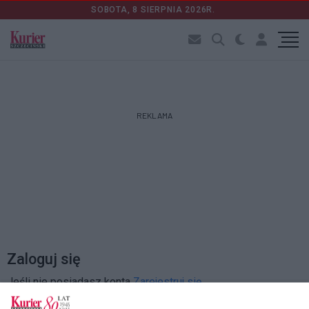
SOBOTA, 8 SIERPNIA 2026R.
REKLAMA
Zaloguj się
Jeśli nie posiadasz konta
Zarejestruj się