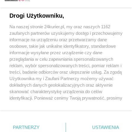
Email
Drogi Użytkowniku,
Na naszej stronie 24kurier.pl, my oraz naszych 1162
Hasło
zaufanych partnerów uzyskujemy dostęp i przechowujemy
informacje na urządzeniu oraz przetwarzamy dane
osobowe, takie jak unikalne identyfikatory, standardowe
informacje wysyłane przez urządzenie czy dane
Zapamiętać?
przeglądania w celu zapewniania spersonalizowanych
reklam, wybór spersonalizowanych treści, pomiar reklam i
Zaloguj
treści, badanie odbiorców oraz ulepszanie usług. Za zgodą
Użytkownika my i Zaufani Partnerzy możemy używać
Zapomniałem hasła
dokładnych danych geolokalizacyjnych oraz aktywnie
skanować charakterystykę urządzenia do celów
identyfikacji. Ponieważ cenimy Twoją prywatność, prosimy
o zgodę na korzystanie z tych technologii poprzez
kliknięcie „Akceptuję”. Zgoda jest dobrowolna i zawsze
możesz ją zmienić/wycofać klikając przycisk ustawień
prywatności znajdujący się w lewym dolnym rogu strony
PARTNERZY
Copyright © 2022 Kurier Szczeciński sp. z o.o.
USTAWIENIA
. Niektóre rodzaje przetwarzania danych nie wymagają