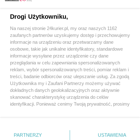
Email
Drogi Użytkowniku,
Na naszej stronie 24kurier.pl, my oraz naszych 1162
Hasło
zaufanych partnerów uzyskujemy dostęp i przechowujemy
informacje na urządzeniu oraz przetwarzamy dane
osobowe, takie jak unikalne identyfikatory, standardowe
informacje wysyłane przez urządzenie czy dane
Zapamiętać?
przeglądania w celu zapewniania spersonalizowanych
reklam, wybór spersonalizowanych treści, pomiar reklam i
Zaloguj
treści, badanie odbiorców oraz ulepszanie usług. Za zgodą
Użytkownika my i Zaufani Partnerzy możemy używać
Zapomniałem hasła
dokładnych danych geolokalizacyjnych oraz aktywnie
skanować charakterystykę urządzenia do celów
identyfikacji. Ponieważ cenimy Twoją prywatność, prosimy
o zgodę na korzystanie z tych technologii poprzez
kliknięcie „Akceptuję”. Zgoda jest dobrowolna i zawsze
możesz ją zmienić/wycofać klikając przycisk ustawień
prywatności znajdujący się w lewym dolnym rogu strony
PARTNERZY
Copyright © 2022 Kurier Szczeciński sp. z o.o.
USTAWIENIA
. Niektóre rodzaje przetwarzania danych nie wymagają