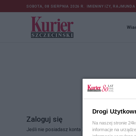
SOBOTA, 08 SIERPNIA 2026 R.
IMIENINY IZY, RAJMUNDA
Wia
Drogi Użytkow
Zaloguj się
Na naszej stronie 24
Jeśli nie posiadasz konta
Zarejestruj się
informacje na urządze
informacje wysyłane 