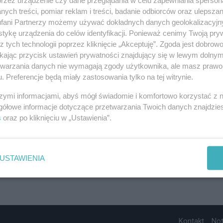
ych treści, pomiar reklam i treści, badanie odbiorców oraz ulepszan
fani Partnerzy możemy używać dokładnych danych geolokalizacyjn
tykę urządzenia do celów identyfikacji. Ponieważ cenimy Twoją pry
z tych technologii poprzez kliknięcie „Akceptuję”. Zgoda jest dobro
ikając przycisk ustawień prywatności znajdujący się w lewym dolny
etwarzania danych nie wymagają zgody użytkownika, ale masz prawo 
. Preferencje będą miały zastosowania tylko na tej witrynie.
szymi informacjami, abyś mógł świadomie i komfortowo korzystać z
gółowe informacje dotyczące przetwarzania Twoich danych znajdzi
s
oraz po kliknięciu w „Ustawienia”.
USTAWIENIA
Kontakt
No