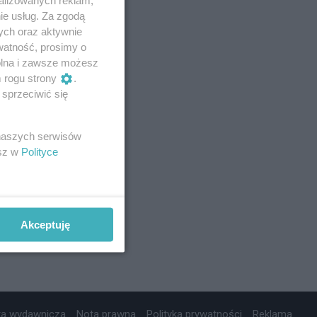
ie usług. Za zgodą
ych oraz aktywnie
watność, prosimy o
wolna i zawsze możesz
m rogu strony
.
sprzeciwić się
 naszych serwisów
esz w
Polityce
Akceptuję
ta wydawnicza
Nota prawna
Polityka prywatności
Reklama