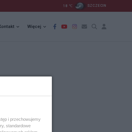
18
℃
SZCZECIN
Kontakt
Więcej
stęp i przechowujemy
ory, standardowe
alizowanych reklam,