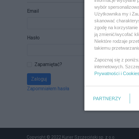
wybór spersonalizowan
Email
Użytkownika my i Zau
skanować charakterys
zgodę na korzystanie 
ją zmienić/wycofać kl
Hasło
Niektóre rodzaje prz
takiemu przetwarzaniu
Zapoznaj się z poniż
Zapamiętać?
internetowych. Szcze
Prywatności i Cookie
Zaloguj
Zapomniałem hasła
PARTNERZY
Copyright © 2022 Kurier Szczeciński sp. z o.o.