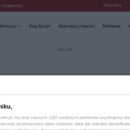
REKLAMA
 I SEWERYNA
domości
Kup Kurier
Kalendarz imprez
Reklama
REKLAMA
niku,
kurier.pl, my oraz naszych 1162 zaufanych partnerów uzyskujemy do
niu oraz przetwarzamy dane osobowe, takie jak unikalne identyfikat
przez urządzenie czy dane przeglądania w celu zapewniania sperson