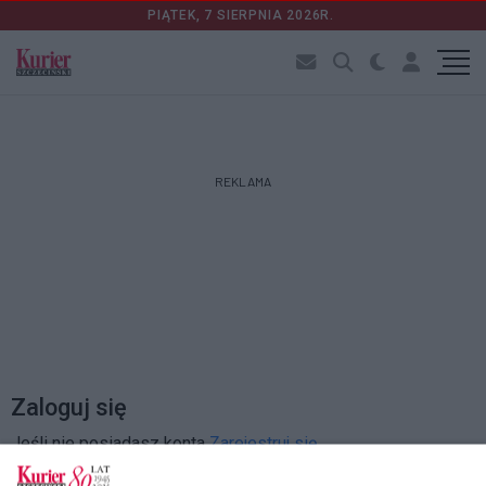
PIĄTEK, 7 SIERPNIA 2026R.
REKLAMA
Zaloguj się
Jeśli nie posiadasz konta
Zarejestruj się