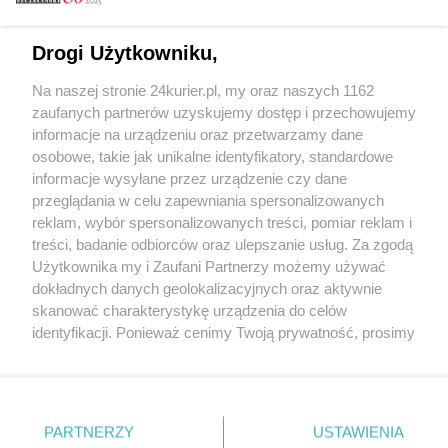
Email
Drogi Użytkowniku,
Na naszej stronie 24kurier.pl, my oraz naszych 1162
Hasło
zaufanych partnerów uzyskujemy dostęp i przechowujemy
informacje na urządzeniu oraz przetwarzamy dane
osobowe, takie jak unikalne identyfikatory, standardowe
informacje wysyłane przez urządzenie czy dane
Zapamiętać?
przeglądania w celu zapewniania spersonalizowanych
reklam, wybór spersonalizowanych treści, pomiar reklam i
Zaloguj
treści, badanie odbiorców oraz ulepszanie usług. Za zgodą
Użytkownika my i Zaufani Partnerzy możemy używać
Zapomniałem hasła
dokładnych danych geolokalizacyjnych oraz aktywnie
skanować charakterystykę urządzenia do celów
identyfikacji. Ponieważ cenimy Twoją prywatność, prosimy
o zgodę na korzystanie z tych technologii poprzez
kliknięcie „Akceptuję”. Zgoda jest dobrowolna i zawsze
możesz ją zmienić/wycofać klikając przycisk ustawień
prywatności znajdujący się w lewym dolnym rogu strony
PARTNERZY
Copyright © 2022 Kurier Szczeciński sp. z o.o.
USTAWIENIA
. Niektóre rodzaje przetwarzania danych nie wymagają