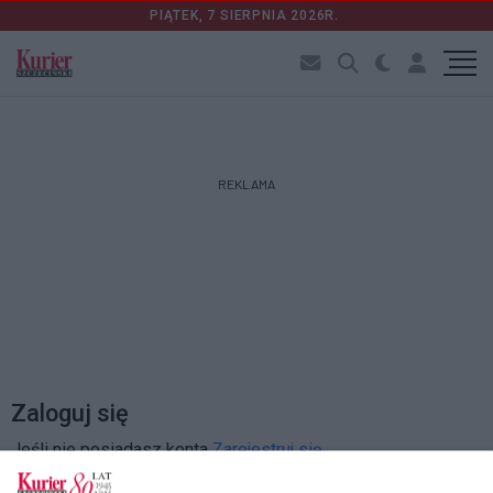
PIĄTEK, 7 SIERPNIA 2026R.
REKLAMA
Zaloguj się
Jeśli nie posiadasz konta
Zarejestruj się