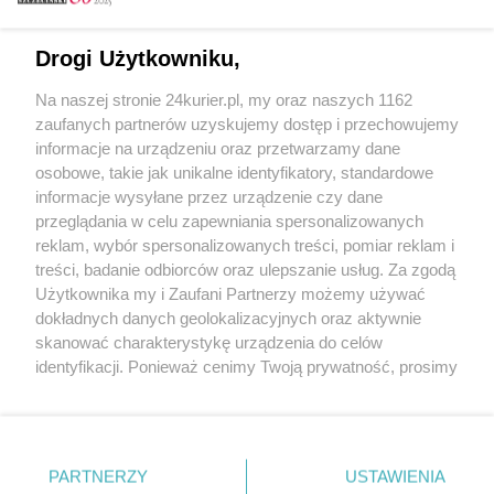
Email
Drogi Użytkowniku,
Na naszej stronie 24kurier.pl, my oraz naszych 1162
Hasło
zaufanych partnerów uzyskujemy dostęp i przechowujemy
informacje na urządzeniu oraz przetwarzamy dane
osobowe, takie jak unikalne identyfikatory, standardowe
informacje wysyłane przez urządzenie czy dane
Zapamiętać?
przeglądania w celu zapewniania spersonalizowanych
reklam, wybór spersonalizowanych treści, pomiar reklam i
Zaloguj
treści, badanie odbiorców oraz ulepszanie usług. Za zgodą
Użytkownika my i Zaufani Partnerzy możemy używać
Zapomniałem hasła
dokładnych danych geolokalizacyjnych oraz aktywnie
skanować charakterystykę urządzenia do celów
identyfikacji. Ponieważ cenimy Twoją prywatność, prosimy
o zgodę na korzystanie z tych technologii poprzez
kliknięcie „Akceptuję”. Zgoda jest dobrowolna i zawsze
możesz ją zmienić/wycofać klikając przycisk ustawień
prywatności znajdujący się w lewym dolnym rogu strony
PARTNERZY
Copyright © 2022 Kurier Szczeciński sp. z o.o.
USTAWIENIA
. Niektóre rodzaje przetwarzania danych nie wymagają