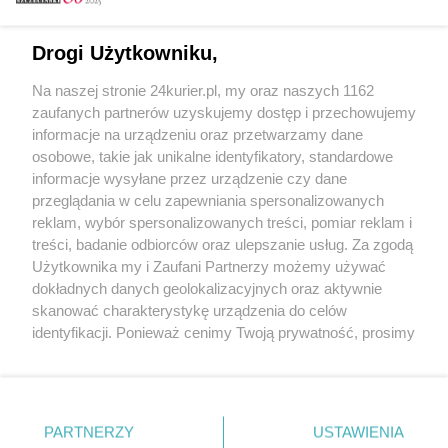
Email
Drogi Użytkowniku,
Na naszej stronie 24kurier.pl, my oraz naszych 1162
Hasło
zaufanych partnerów uzyskujemy dostęp i przechowujemy
informacje na urządzeniu oraz przetwarzamy dane
osobowe, takie jak unikalne identyfikatory, standardowe
informacje wysyłane przez urządzenie czy dane
Zapamiętać?
przeglądania w celu zapewniania spersonalizowanych
reklam, wybór spersonalizowanych treści, pomiar reklam i
Zaloguj
treści, badanie odbiorców oraz ulepszanie usług. Za zgodą
Użytkownika my i Zaufani Partnerzy możemy używać
Zapomniałem hasła
dokładnych danych geolokalizacyjnych oraz aktywnie
skanować charakterystykę urządzenia do celów
identyfikacji. Ponieważ cenimy Twoją prywatność, prosimy
o zgodę na korzystanie z tych technologii poprzez
kliknięcie „Akceptuję”. Zgoda jest dobrowolna i zawsze
możesz ją zmienić/wycofać klikając przycisk ustawień
prywatności znajdujący się w lewym dolnym rogu strony
PARTNERZY
Copyright © 2022 Kurier Szczeciński sp. z o.o.
USTAWIENIA
. Niektóre rodzaje przetwarzania danych nie wymagają