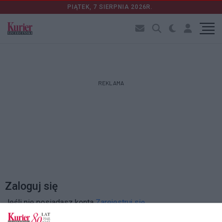
PIĄTEK, 7 SIERPNIA 2026R.
REKLAMA
Zaloguj się
Jeśli nie posiadasz konta
Zarejestruj się