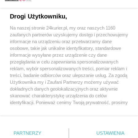
Email
Drogi Użytkowniku,
Na naszej stronie 24kurier.pl, my oraz naszych 1160
Hasło
zaufanych partnerów uzyskujemy dostęp i przechowujemy
informacje na urządzeniu oraz przetwarzamy dane
osobowe, takie jak unikalne identyfikatory, standardowe
informacje wysyłane przez urządzenie czy dane
Zapamiętać?
przeglądania w celu zapewniania spersonalizowanych
reklam, wybór spersonalizowanych treści, pomiar reklam i
Zaloguj
treści, badanie odbiorców oraz ulepszanie usług. Za zgodą
Użytkownika my i Zaufani Partnerzy możemy używać
Zapomniałem hasła
dokładnych danych geolokalizacyjnych oraz aktywnie
skanować charakterystykę urządzenia do celów
identyfikacji. Ponieważ cenimy Twoją prywatność, prosimy
o zgodę na korzystanie z tych technologii poprzez
kliknięcie „Akceptuję”. Zgoda jest dobrowolna i zawsze
możesz ją zmienić/wycofać klikając przycisk ustawień
prywatności znajdujący się w lewym dolnym rogu strony
PARTNERZY
Copyright © 2022 Kurier Szczeciński sp. z o.o.
USTAWIENIA
. Niektóre rodzaje przetwarzania danych nie wymagają