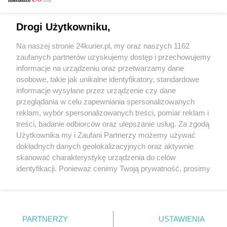
Email
Drogi Użytkowniku,
Na naszej stronie 24kurier.pl, my oraz naszych 1162
Hasło
zaufanych partnerów uzyskujemy dostęp i przechowujemy
informacje na urządzeniu oraz przetwarzamy dane
osobowe, takie jak unikalne identyfikatory, standardowe
informacje wysyłane przez urządzenie czy dane
Zapamiętać?
przeglądania w celu zapewniania spersonalizowanych
reklam, wybór spersonalizowanych treści, pomiar reklam i
Zaloguj
treści, badanie odbiorców oraz ulepszanie usług. Za zgodą
Użytkownika my i Zaufani Partnerzy możemy używać
Zapomniałem hasła
dokładnych danych geolokalizacyjnych oraz aktywnie
skanować charakterystykę urządzenia do celów
identyfikacji. Ponieważ cenimy Twoją prywatność, prosimy
o zgodę na korzystanie z tych technologii poprzez
kliknięcie „Akceptuję”. Zgoda jest dobrowolna i zawsze
możesz ją zmienić/wycofać klikając przycisk ustawień
prywatności znajdujący się w lewym dolnym rogu strony
PARTNERZY
Copyright © 2022 Kurier Szczeciński sp. z o.o.
USTAWIENIA
. Niektóre rodzaje przetwarzania danych nie wymagają