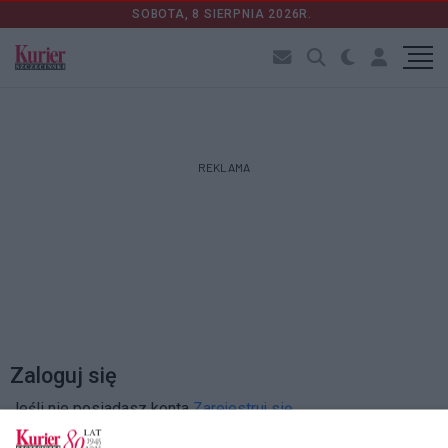
SOBOTA, 8 SIERPNIA 2026R.
REKLAMA
Zaloguj się
Jeśli nie posiadasz konta
Zarejestruj się