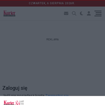
CZWARTEK, 6 SIERPNIA 2026R.
REKLAMA
Zaloguj się
Jeśli nie posiadasz konta
Zarejestruj się