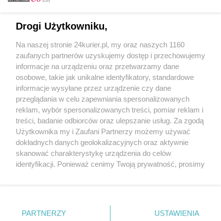
Email
Drogi Użytkowniku,
Na naszej stronie 24kurier.pl, my oraz naszych 1160
Hasło
zaufanych partnerów uzyskujemy dostęp i przechowujemy
informacje na urządzeniu oraz przetwarzamy dane
osobowe, takie jak unikalne identyfikatory, standardowe
informacje wysyłane przez urządzenie czy dane
Zapamiętać?
przeglądania w celu zapewniania spersonalizowanych
reklam, wybór spersonalizowanych treści, pomiar reklam i
Zaloguj
treści, badanie odbiorców oraz ulepszanie usług. Za zgodą
Użytkownika my i Zaufani Partnerzy możemy używać
Zapomniałem hasła
dokładnych danych geolokalizacyjnych oraz aktywnie
skanować charakterystykę urządzenia do celów
identyfikacji. Ponieważ cenimy Twoją prywatność, prosimy
o zgodę na korzystanie z tych technologii poprzez
kliknięcie „Akceptuję”. Zgoda jest dobrowolna i zawsze
możesz ją zmienić/wycofać klikając przycisk ustawień
prywatności znajdujący się w lewym dolnym rogu strony
PARTNERZY
Copyright © 2022 Kurier Szczeciński sp. z o.o.
USTAWIENIA
. Niektóre rodzaje przetwarzania danych nie wymagają