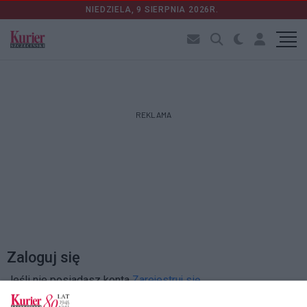
NIEDZIELA, 9 SIERPNIA 2026R.
REKLAMA
Zaloguj się
Jeśli nie posiadasz konta
Zarejestruj się