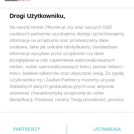
Email
Drogi Użytkowniku,
Na naszej stronie 24kurier.pl, my oraz naszych 1162
Hasło
zaufanych partnerów uzyskujemy dostęp i przechowujemy
informacje na urządzeniu oraz przetwarzamy dane
osobowe, takie jak unikalne identyfikatory, standardowe
informacje wysyłane przez urządzenie czy dane
Zapamiętać?
przeglądania w celu zapewniania spersonalizowanych
reklam, wybór spersonalizowanych treści, pomiar reklam i
Zaloguj
treści, badanie odbiorców oraz ulepszanie usług. Za zgodą
Użytkownika my i Zaufani Partnerzy możemy używać
Zapomniałem hasła
dokładnych danych geolokalizacyjnych oraz aktywnie
skanować charakterystykę urządzenia do celów
identyfikacji. Ponieważ cenimy Twoją prywatność, prosimy
o zgodę na korzystanie z tych technologii poprzez
kliknięcie „Akceptuję”. Zgoda jest dobrowolna i zawsze
możesz ją zmienić/wycofać klikając przycisk ustawień
prywatności znajdujący się w lewym dolnym rogu strony
PARTNERZY
Copyright © 2022 Kurier Szczeciński sp. z o.o.
USTAWIENIA
. Niektóre rodzaje przetwarzania danych nie wymagają