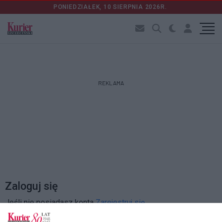
PONIEDZIAŁEK, 10 SIERPNIA 2026R.
REKLAMA
Zaloguj się
Jeśli nie posiadasz konta
Zarejestruj się