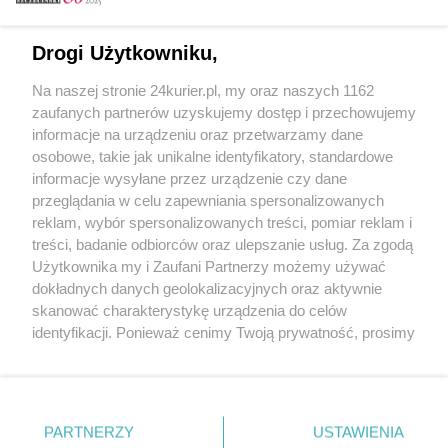
Email
Drogi Użytkowniku,
Na naszej stronie 24kurier.pl, my oraz naszych 1162
Hasło
zaufanych partnerów uzyskujemy dostęp i przechowujemy
informacje na urządzeniu oraz przetwarzamy dane
osobowe, takie jak unikalne identyfikatory, standardowe
informacje wysyłane przez urządzenie czy dane
Zapamiętać?
przeglądania w celu zapewniania spersonalizowanych
reklam, wybór spersonalizowanych treści, pomiar reklam i
Zaloguj
treści, badanie odbiorców oraz ulepszanie usług. Za zgodą
Użytkownika my i Zaufani Partnerzy możemy używać
Zapomniałem hasła
dokładnych danych geolokalizacyjnych oraz aktywnie
skanować charakterystykę urządzenia do celów
identyfikacji. Ponieważ cenimy Twoją prywatność, prosimy
o zgodę na korzystanie z tych technologii poprzez
kliknięcie „Akceptuję”. Zgoda jest dobrowolna i zawsze
możesz ją zmienić/wycofać klikając przycisk ustawień
prywatności znajdujący się w lewym dolnym rogu strony
PARTNERZY
Copyright © 2022 Kurier Szczeciński sp. z o.o.
USTAWIENIA
. Niektóre rodzaje przetwarzania danych nie wymagają