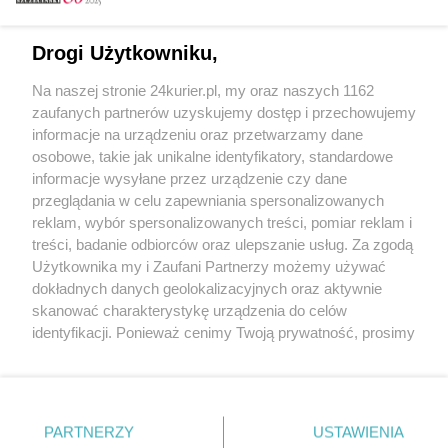
Email
Drogi Użytkowniku,
Na naszej stronie 24kurier.pl, my oraz naszych 1162
Hasło
zaufanych partnerów uzyskujemy dostęp i przechowujemy
informacje na urządzeniu oraz przetwarzamy dane
osobowe, takie jak unikalne identyfikatory, standardowe
informacje wysyłane przez urządzenie czy dane
Zapamiętać?
przeglądania w celu zapewniania spersonalizowanych
reklam, wybór spersonalizowanych treści, pomiar reklam i
Zaloguj
treści, badanie odbiorców oraz ulepszanie usług. Za zgodą
Użytkownika my i Zaufani Partnerzy możemy używać
Zapomniałem hasła
dokładnych danych geolokalizacyjnych oraz aktywnie
skanować charakterystykę urządzenia do celów
identyfikacji. Ponieważ cenimy Twoją prywatność, prosimy
o zgodę na korzystanie z tych technologii poprzez
kliknięcie „Akceptuję”. Zgoda jest dobrowolna i zawsze
możesz ją zmienić/wycofać klikając przycisk ustawień
prywatności znajdujący się w lewym dolnym rogu strony
PARTNERZY
Copyright © 2022 Kurier Szczeciński sp. z o.o.
USTAWIENIA
. Niektóre rodzaje przetwarzania danych nie wymagają