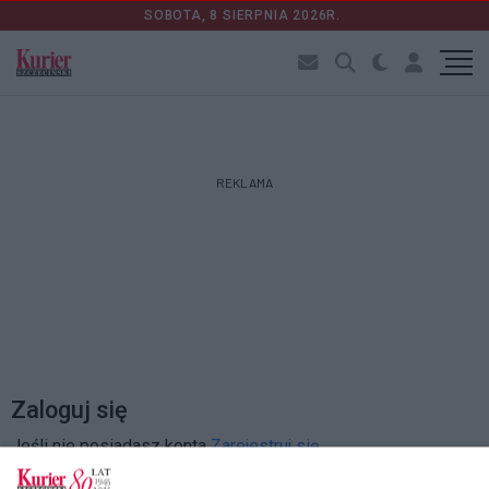
SOBOTA, 8 SIERPNIA 2026R.
REKLAMA
Zaloguj się
Jeśli nie posiadasz konta
Zarejestruj się