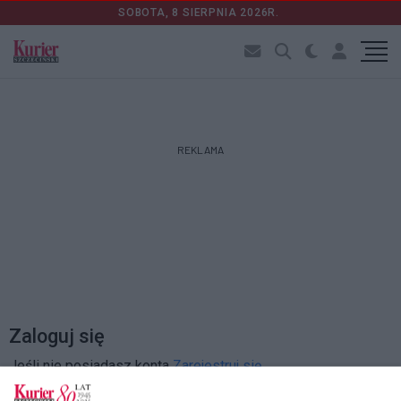
SOBOTA, 8 SIERPNIA 2026R.
REKLAMA
Zaloguj się
Jeśli nie posiadasz konta
Zarejestruj się