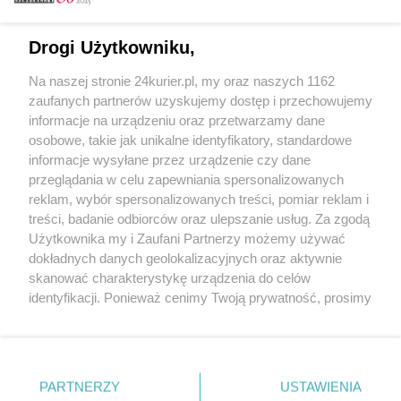
Email
Drogi Użytkowniku,
Na naszej stronie 24kurier.pl, my oraz naszych 1162
Hasło
zaufanych partnerów uzyskujemy dostęp i przechowujemy
informacje na urządzeniu oraz przetwarzamy dane
osobowe, takie jak unikalne identyfikatory, standardowe
informacje wysyłane przez urządzenie czy dane
Zapamiętać?
przeglądania w celu zapewniania spersonalizowanych
reklam, wybór spersonalizowanych treści, pomiar reklam i
Zaloguj
treści, badanie odbiorców oraz ulepszanie usług. Za zgodą
Użytkownika my i Zaufani Partnerzy możemy używać
Zapomniałem hasła
dokładnych danych geolokalizacyjnych oraz aktywnie
skanować charakterystykę urządzenia do celów
identyfikacji. Ponieważ cenimy Twoją prywatność, prosimy
o zgodę na korzystanie z tych technologii poprzez
kliknięcie „Akceptuję”. Zgoda jest dobrowolna i zawsze
możesz ją zmienić/wycofać klikając przycisk ustawień
prywatności znajdujący się w lewym dolnym rogu strony
PARTNERZY
Copyright © 2022 Kurier Szczeciński sp. z o.o.
USTAWIENIA
. Niektóre rodzaje przetwarzania danych nie wymagają